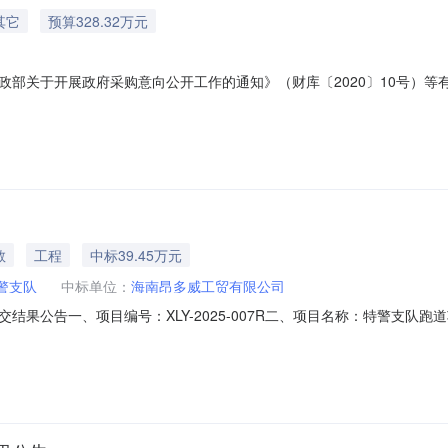
其它
预算328.32万元
部关于开展政府采购意向公开工作的通知》（财库〔2020〕10号）等有关
称采购需求概况预算金额(万元)预计采购时间备注1海口市公安局特警支
足的要求：/328.3200002026年03月无本次公开的采购意向是本
教
工程
中标39.45万元
警支队
中标单位：
海南昂多威工贸有限公司
结果公告一、项目编号：XLY-2025-007R二、项目名称：特警支队
政大道恒大旅游文化城楼盘49栋2205成交金额：￥394507.22元
日历天//五、评审专家名单：李受明、杨碧芬、陈显刚六、代理服务收费标