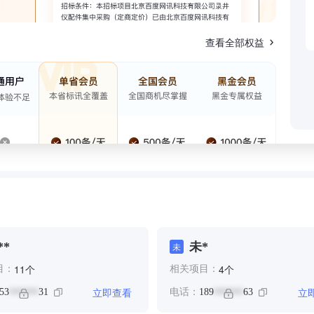
查看全部权益
**
未*
未
个
个
11
4
目：
相关项目：
立即查看
立
53
31
电话：
189
63
******
******