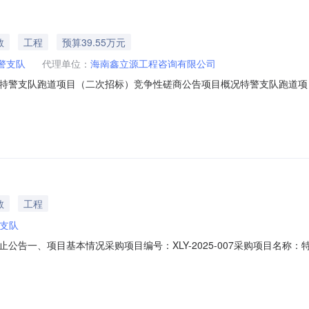
教
工程
预算39.55万元
警支队
代理单位：
海南鑫立源工程咨询有限公司
特警支队跑道项目（二次招标）竞争性磋商公告项目概况特警支队跑道项
2025年06月06日09点00分（北京时间）前提交响应文件。一、项目基本情况1.
算金额：395517.79元1.5最高限价：395517.79元，投标报价超过最
教
工程
支队
公告一、项目基本情况采购项目编号：XLY-2025-007采购项目名
（3家），根据相关法律法规规定，本项目终止。三、其他补充事宜有关
人信息名称：海口市公安局特警支队地址：海南省海口市联系方式：周警官；