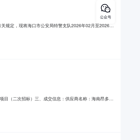
公众号
规定，现将海口市公安局特警支队2026年02月至2026年
队食堂项目托管服务采购内容：海口市公安局特警支队食堂项
单位政府采购工作的初步安排，具体采购项目情况以相关采购公告
跑道项目（二次招标）三、成交信息：供应商名称：海南昂多威
四、主要标的信息名称招标范围工期项目经理执业证书信息特警支
准及金额：参照计价格[2002]1980号《招标代理服务收