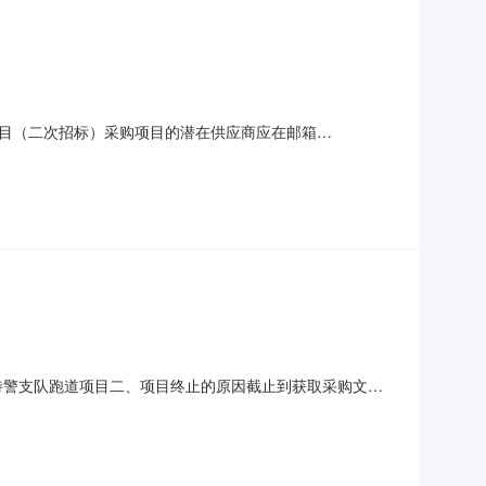
目（二次招标）采购项目的潜在供应商应在邮箱
1项目编号：XLY-2025-007R1.2项目名称：特警支队跑道
高限价视为无效报价。1.6采购需求：1.
称：特警支队跑道项目二、项目终止的原因截止到获取采购文件
本项目下一步的采购活动，请留意相关指定媒体。四、凡对
153900697312.采购代理机构信息名采购代理机构名