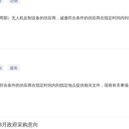
备
货物
周期）无人机反制设备的供应商，诚邀符合条件的供应商在指定时间内到
反制设备（3套固定式部署设备、1套无人机反制车、4套手持式侦测设备
一）公司简介及有效营业执照、法定代表人居民身份证复印件，非法定代
购
服务
符合条件的供应商在指定时间内到指定地点提供相关文件，现将有关事项
辆维修合作企业应提交以下材料：（一）公司简介及有效营业执照、法定
委托材料；（二）公司经营三年内没有被列入失信被执行人、重大税收违
政府
03月政府采购意向