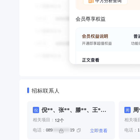
甲方分析查询
会员尊享权益
招标联系人
倪**、张**、滕**、王*、
周
倪
周
郭**
个
12
相关项目：
相关项
立即查看
电话：
089
19
电话：
1
********