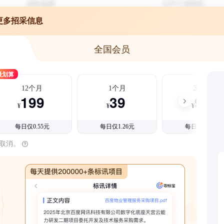
更多招采信息
全国会员
最划算
12个月
1个月
3个月
199
39
99
¥
¥
¥
每日仅0.55元
每日仅1.26元
每日仅1.08元
时取消。