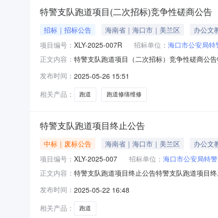
特警支队跑道项目(二次招标)竞争性磋商公告
招标｜招标公告
海南省｜海口市｜美兰区
办公文
项目编号：
XLY-2025-007R
招标单位：
海口市公安局特
特警支队跑道项目（二次招标）竞争性磋商公告
正文内容：
(hnxly163@163.com)获取采购文件，并于
发布时间：
2025-05-26 15:51
项目（二次招标）1.3采购方式：竞争性磋商1.4预
相关产品：
跑道
跑道修缮维修
特警支队跑道项目终止公告
中标｜废标公告
海南省｜海口市｜美兰区
办公文
项目编号：
XLY-2025-007
招标单位：
海口市公安局特警
特警支队跑道项目终止公告特警支队跑道项目终止
正文内容：
截止时间，获取采购文件的供应商不足法定家数
发布时间：
2025-05-22 16:48
本次公告内容提出询问，请按以下方式联系1.采购
称：海南鑫立源工程咨询
相关产品：
跑道