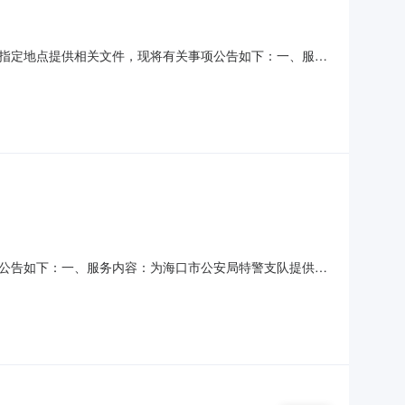
指定地点提供相关文件，现将有关事项公告如下：一、服务
、4套便携式反制设备）。二、申请人的资格要求有意向的长
表人提交文件的应提供授权委托书、被委托人居民身份证复
公告如下：一、服务内容：为海口市公安局特警支队提供车
代表人居民身份证复印件，非法定代表人提交文件的应提供
法案件当事人名单、政府采购严重违法失信行为记录名单等