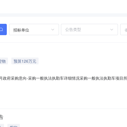
招标单位
货物
预算126万元
年08月政府采购意向-采购一般执法执勤车详细情况采购一般执法执勤车项目所
队采购项目名称：采购一般执法执勤车预算金额：126.000000万元(
购数量:7.0000辆主要功能或目标:执法执勤车辆用于本单位日常巡逻防
告