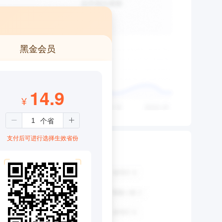
黑金会员
14.9
¥
支付后可进行选择生效省份