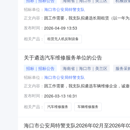
招标｜招标公告
海南省｜海口市｜美兰区
机械设
招标单位：
海口市公安局特警支队
因工作需要，我支队拟遴选长期租赁（以一年为
正文内容：
内容：为海口市公安局特警支队提供租赁无人机
发布时间：
2026-04-09 13:53
期租赁无人机反制设备供应商提交以下材料：（
印件等授权委托材料；（二）公司经营三年内没
相关产品：
租赁无人机反制设备
关于遴选汽车维修服务单位的公告
招标｜招标公告
海南省｜海口市｜美兰区
服务采
招标单位：
海口市公安局特警支队
因工作需要，我支队拟遴选车辆维修企业，诚邀
正文内容：
辆维修服务。二、申请人的资格要求有意向的车
发布时间：
2026-03-13 16:31
授权委托书、被委托人居民身份证复印件等授权
重大违法记录的承诺书，并提供信用中国或中国
相关产品：
汽车维修服务
车辆维修服务
海口市公安局特警支队2026年02月至2026年