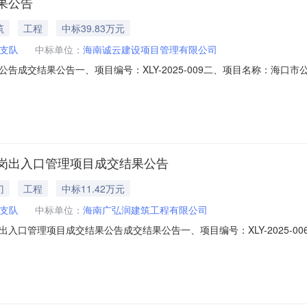
果公告
筑
工程
中标39.83万元
支队
中标单位：
海南诚云建设项目管理有限公司
告成交结果公告一、项目编号：XLY-2025-009二、项目名称：海口
南省海口市龙华区海垦街道苍峄路22号君临华府二期1＃楼纳福居二单元十
海口市公安局特警支队宿舍楼屋面改造施工图及工程量清单包含的全部内
岗出入口管理项目成交结果公告
门
工程
中标11.42万元
支队
中标单位：
海南广弘润建筑工程有限公司
入口管理项目成交结果公告成交结果公告一、项目编号：XLY-2025-
：海南广弘润建筑工程有限公司供应商地址：海南省万宁市万城镇双溪安置二
信息海口市公安局特警支队车行出入口及正门人行岗出入口管理项目施工