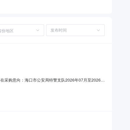
省份地区
在采购意向：海口市公安局特警支队2026年07月至2026年
人民币)采购品目：采购需求概况：采购内容:计划采购7辆5座
控工作。需满足的要求:计划采购7辆5座纯电动新能源S