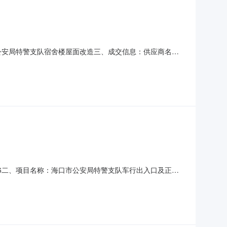
市公安局特警支队宿舍楼屋面改造三、成交信息：供应商名
层1004房成交金额：￥398320.78元四、主要标的信
容（具体工程内容详见施工图纸及工程量清单）15日历天何
006二、项目名称：海口市公安局特警支队车行出入口及正门
区第12栋2楼成交金额：￥114207.83元四、主要标
图及工程量清单包含的全部内容（具体工程内容详见施工图