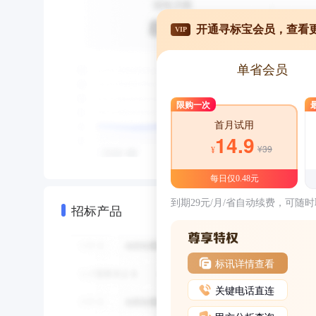
开通寻标宝会员，查看
VIP
单省会员
限购一次
首月试用
14.9
¥39
¥
每日仅0.48元
到期29元/月/省自动续费，可随
招标产品
标讯详情查看
关键电话直连