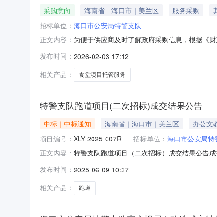
采购意向
海南省｜海口市｜美兰区
服务采购
招标单位：
海口市公安局特警支队
为便于供应商及时了解政府采购信息，根据《财政
正文内容：
03月政府采购意向公开如下：序号采购项目名
发布时间：
2026-02-03 17:12
目托管服务采购数量：2年主要功能或目标：/需满
和采购文件
相关产品：
食堂项目托管服务
特警支队跑道项目(二次招标)成交结果公告
中标｜中标通知
海南省｜海口市｜美兰区
办公文
项目编号：
XLY-2025-007R
招标单位：
海口市公安局特
特警支队跑道项目（二次招标）成交结果公告成交
正文内容：
工贸有限公司供应商地址：海南省海口市龙华区市
发布时间：
2025-06-09 10:37
队跑道项目（二次招标）具体详见第三部分清单15
费管理
相关产品：
跑道