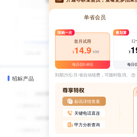
单省会员
限购一次
最划算
1
首月试用
1
14.9
¥39
¥
¥
每日仅0.48元
每日仅
到期29元/月/省自动续费，可随时取消。
招标产品
标讯详情查看
关键电话直连
甲方分析查询