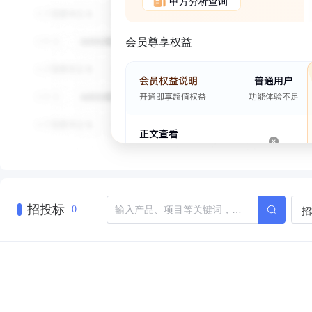
甲方分析查询
会员尊享权益
招投标
招
0