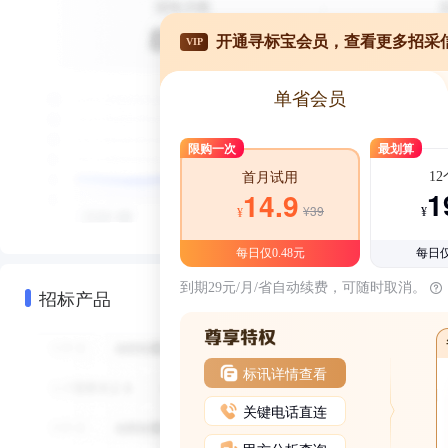
开通寻标宝会员，查看更多招采
VIP
单省会员
限购一次
最划算
1
首月试用
1
14.9
¥39
¥
¥
每日仅0.48元
每日仅
到期29元/月/省自动续费，可随时取消。
招标产品
标讯详情查看
关键电话直连