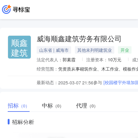
威海顺鑫建筑劳务有限公司
顺鑫
建筑
山东省 | 威海市
其他未列明建筑业
开业
法定代表人：
郭素霞
注册资本：
10万元
成
经营范围：
最新动态：
参与
[校园楼宇外墙加
2025-03-07 21:56
招标
中标
代理
（0）
（0）
（0）
招标分析