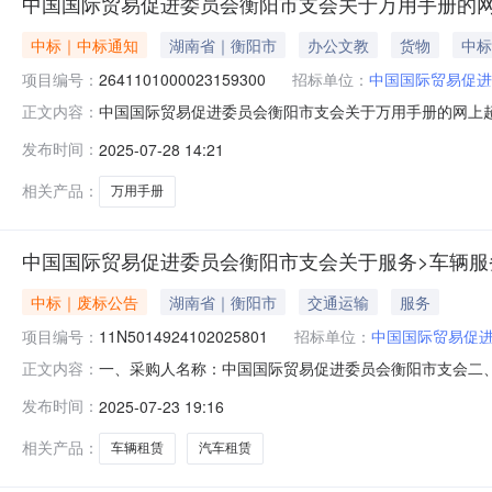
中国国际贸易促进委员会衡阳市支会关于万用手册的
中标｜中标通知
湖南省｜衡阳市
办公文教
货物
中标
项目编号：
2641101000023159300
招标单位：
中国国际贸易促进
中国国际贸易促进委员会衡阳市支会关于万用手册的网上超市采
正文内容：
国际贸易促进委员会衡阳市支会关于万用手册的网上超市采购项目
发布时间：
2025-07-28 14:21
码:430499项目所在行政区划名称:衡阳市本级报价起
相关产品：
万用手册
中国国际贸易促进委员会衡阳市支会关于服务>车辆服
中标｜废标公告
湖南省｜衡阳市
交通运输
服务
项目编号：
11N5014924102025801
招标单位：
中国国际贸易促
一、采购人名称：中国国际贸易促进委员会衡阳市支会二、采购
正文内容：
自行组织五、采购方式：其他六、成交供应商：七、成交日期：
发布时间：
2025-07-23 19:16
日用车数量2台（京A9YX59，京NZ5253）.九、
相关产品：
车辆租赁
汽车租赁