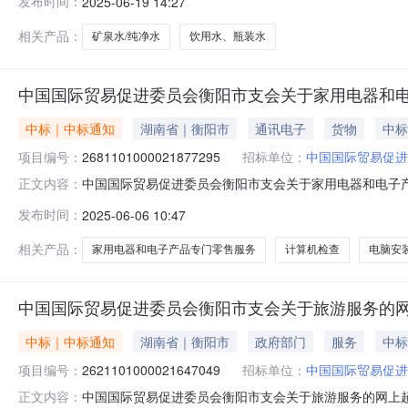
发布时间：
2025-06-19 14:27
国际贸易促进委员会衡阳市支会地址：祥光路2号衡阳市贸促
真：地址：
相关产品：
矿泉水/纯净水
饮用水、瓶装水
中国国际贸易促进委员会衡阳市支会关于家用电器和
中标｜中标通知
湖南省｜衡阳市
通讯电子
货物
中标
项目编号：
2681101000021877295
招标单位：
中国国际贸易促进
中国国际贸易促进委员会衡阳市支会关于家用电器和电子产品专
正文内容：
项目信息项目名称:中国国际贸易促进委员会衡阳市支会关于家
发布时间：
2025-06-06 10:47
话:/采购计划信息：项目所在行政区划编码:430499项
相关产品：
家用电器和电子产品专门零售服务
计算机检查
电脑安
中国国际贸易促进委员会衡阳市支会关于旅游服务的
中标｜中标通知
湖南省｜衡阳市
政府部门
服务
中标
项目编号：
2621101000021647049
招标单位：
中国国际贸易促进
中国国际贸易促进委员会衡阳市支会关于旅游服务的网上超市采
正文内容：