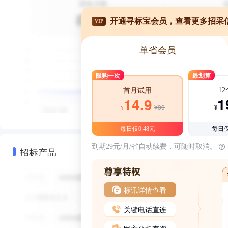
开通寻标宝会员，查看更多招采
VIP
单省会员
限购一次
最划算
1
首月试用
1
14.9
¥39
¥
¥
每日仅0.48元
每日仅
到期29元/月/省自动续费，可随时取消。
招标产品
标讯详情查看
关键电话直连