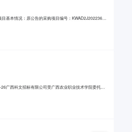
项目基本情况：原公告的采购项目编号：KWAD2J2022360
￡采购公告R采购文件￡采购结果更正内容：第二章采购项目
购提出询问，请按以下方式联系。1.采购人信息名称：广西农
04-26广西科文招标有限公司受广西农业职业技术学院委托，
设采购项目项目编号：KWAD2J2022360二、竞标内
、参数及要求为准。采购预算：A分标：52.66万元；B分