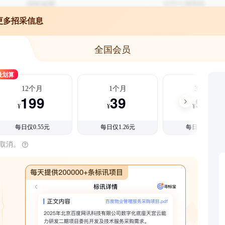
更多招采信息
全国会员
最划算
12个月
1个月
3个月
199
39
99
¥
¥
¥
每日仅0.55元
每日仅1.26元
每日仅1.08元
时取消。