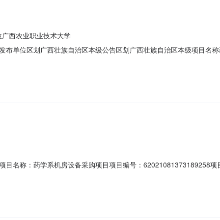
位广西农业职业技术大学
单位区划广西壮族自治区本级公告区划广西壮族自治区本级项目名称药学系机房
目总额-发布单位广西农业职业技术大学数据来源业务生产外网推送情况-
0771-3249432报价起止时间：2021-09-1312:20-2021-09-16
称：药学系机房设备采购项目项目编号：62021081373189258项目
612:20采购单位：广西农业职业技术学院供应商规模要求：大型企业,中型企业,小
求:(需全部满足)商品类目:台式整机;参数要求:1、CPU：IntelI5-1