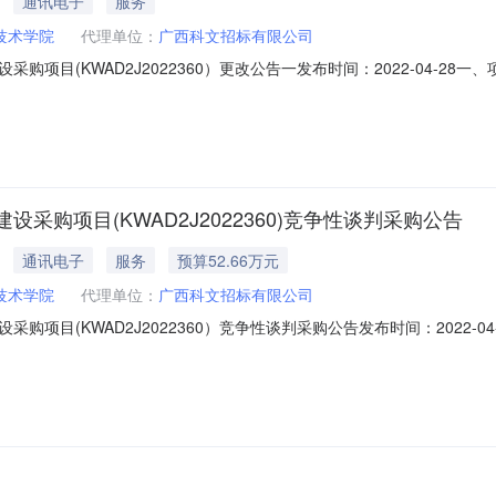
通讯电子
服务
技术学院
代理单位：
广西科文招标有限公司
目(KWAD2J2022360）更改公告一发布时间：2022-04-28一、
设采购项目首次公告日期：2022年4月26日二、更正信息更正事项：
套”更改为“中型植保无人机2套”。三、其他补充事宜：无四、凡对本次采
购项目(KWAD2J2022360)竞争性谈判采购公告
通讯电子
服务
预算52.66万元
技术学院
代理单位：
广西科文招标有限公司
购项目(KWAD2J2022360）竞争性谈判采购公告发布时间：2022-
谈判采购，现将有关事项公告如下：一、项目名称：网络及农机智能化实训建
机智能化设备采购1批；具体内容和数量以采购文件第二章采购项目技术规格