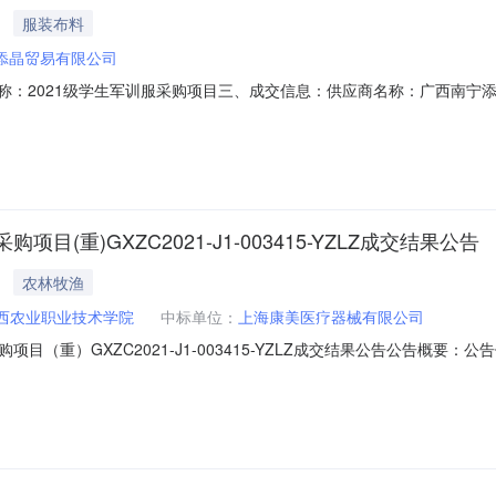
服装布料
添晶贸易有限公司
、项目名称：2021级学生军训服采购项目三、成交信息：供应商名称：广西南
整(￥1080000.00)四、凡对本次公告内容提出询问，请按以下方式
系电话：0771-3242678采购单位纪检监察电话：0771-3242722
重)GXZC2021-J1-003415-YZLZ成交结果公告
农林牧渔
西农业职业技术学院
中标单位：
上海康美医疗器械有限公司
目（重）GXZC2021-J1-003415-YZLZ成交结果公告公告概
西农业职业技术学院行政区域南宁市公告时间2021年09月14日18:2
系方式：项目联系人谢思婷项目联系电话详见公告正文采购单位广西农业职