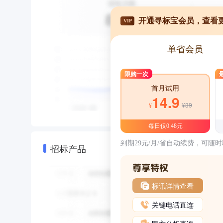
开通寻标宝会员，查看
VIP
单省会员
限购一次
首月试用
14.9
¥39
¥
每日仅0.48元
到期29元/月/省自动续费，可随
招标产品
标讯详情查看
关键电话直连