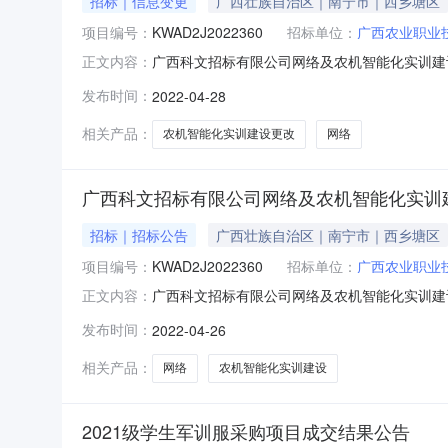
招标｜信息变更
广西壮族自治区｜南宁市｜西乡塘区
项目编号：
KWAD2J2022360
招标单位：
广西农业职业
广西科文招标有限公司网络及农机智能化实训建设采购项
正文内容：
原公告的采购项目名称：网络及农机智能化实训建
发布时间：
2022-04-28
技术规格、参数及要求B分标“中型植保无人机1
相关产品：
农机智能化实训建设更改
网络
广西科文招标有限公司网络及农机智能化实训建设采
招标｜招标公告
广西壮族自治区｜南宁市｜西乡塘区
项目编号：
KWAD2J2022360
招标单位：
广西农业职业
广西科文招标有限公司网络及农机智能化实训建设采
正文内容：
对网络及农机智能化实训建设采购项目进行竞争性
发布时间：
2022-04-26
容A分标：网络实训室设备采购1批；B分标：农
标：3
相关产品：
网络
农机智能化实训建设
2021级学生军训服采购项目成交结果公告