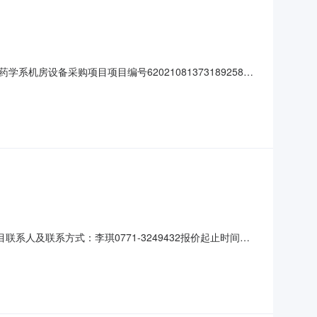
设备采购项目项目编号62021081373189258公
一、项目信息项目名称：药学系机房设备采购项目项目编号：
12:20采购单位：广西农业职业技
联系人及联系方式：李琪0771-3249432报价起止时间：
型企业,微型企业供应商资质要求：-二、采购需求清单商品名称参数要
0400或以上