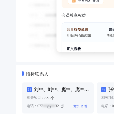
甲方分析查询
会员尊享权益
招标联系人
刘**、刘**、庞**、庞**、
张
刘
张
张**、张**、李*、李**、
陆
个
856
相关项目：
相关项
潘*、潘**、班**、罗**、
黄
罗**、覃**、韦**、韦**、
立即查看
电话：
077
32
电话：
0
*******
韩**、韩**、黄*、黄*、黄
**