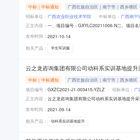
中标｜中标通知
广西壮族自治区｜南宁市｜西乡塘区
招标单位：
广西农业职业技术学院
中标单位：
广西南宁
一、项目编号：GXYLC20211006-N二
正文内容：
综合楼主楼副楼二层36号成交金额：壹佰零捌万元
发布时间：
2021-10-14
宁市大学东路176号/530007联系人：罗晓偞；联
相关产品：
学生军训服
云之龙咨询集团有限公司动科系实训基地提升采购项目(
中标｜中标通知
广西壮族自治区｜南宁市｜西乡塘区
项目编号：
GXZC2021-J1-003415-YZLZ
招标单位：
广
云之龙咨询集团有限公司动科系实训基地提升采购项
正文内容：
目货物/其他货物/其他不另分类的物品采购单位广
发布时间：
2021-09-14
￥82.694000万元（人民币）联系人及联
告正
相关产品：
动科系实训基地提升