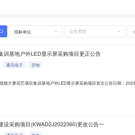
招标单位
集训基地户外LED显示屏采购项目更正公告
通讯电子
货物
能大赛花艺项目集训基地户外LED显示屏采购项目首次公告日期：2023
23年5月18日16时00分（北京时间）；现更正为：2023年5月24日
条：原为：2.屏体（含箱体框）尺寸：长度7700mm（±100mm），高度1
购项目(KWAD2J2022360)更改公告一