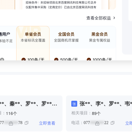
查看全部权益
**、秦**、罗**、罗**、
张**、李*、罗**、韦*
张
**、韦**、韦**、韦**、
个
个
116
89
目：
相关项目：
**
立即查看
立
77
78
电话：
077
22
*******
*******