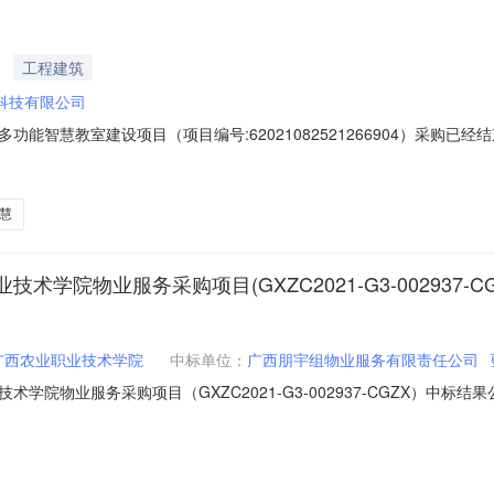
工程建筑
科技有限公司
能智慧教室建设项目（项目编号:62021082521266904）采购
521266904项目联系人：李琪项目联系电话：0771-3249432项目
-2021-09-0712:34二、采购单位信息采购单位名称：广西农业职业技术
慧
院物业服务采购项目(GXZC2021-G3-002937-C
广西农业职业技术学院
中标单位：
广西朋宇组物业服务有限责任公司
业服务采购项目（GXZC2021-G3-002937-CGZX）中标结果公告一
标（成交）信息1.中标结果：序号中标（成交）金额(元)中标供应商名称中
仕阁9层904号房2.废标结果:序号标项名称废标理由其他事项////四、