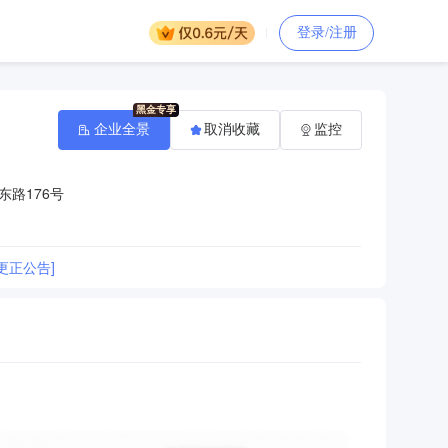
登录/注册
企业全景
取消收藏
监控
路176号
更正公告]