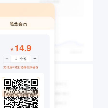
黑金会员
14.9
¥
支付后可进行选择生效省份