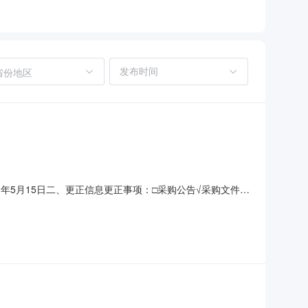
省份地区
年5月15日二、更正信息更正事项：□采购公告√采购文件□
16时00分（北京时间）。（二）采购内容第1项“户外全彩
200mm（±50mm），安装厚度150mm以内，