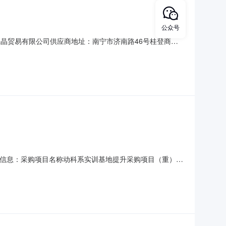
公众号
宁添晶贸易有限公司供应商地址：南宁市济南路46号桂登商住
联系。1.采购人信息名称：广西农业职业技术学院地址：广西南
2.采购代理机构信息名称：云之龙咨询集团有
要：公告信息：采购项目名称动科系实训基地提升采购项目（重）品
0评审专家（单一来源采购人员）名单详见公告正文总成交金额
业技术学院采购单位地址详见公告正文采购单位联系方式详见公