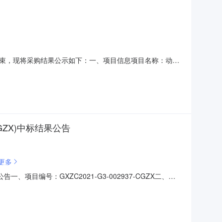
已经结束，现将采购结果公示如下：一、项目信息项目名称：动科
所在行政区划编码：459900项目所在行政区划名称：广西壮族自
学院采购单位地址：广西壮族自
GZX)中标结果公告
更多
、项目编号：GXZC2021-G3-002937-CGZX二、项
标供应商地址1总报价:15171658(元)广西朋宇组物业
主要标的信息1.货物类主要标的信息