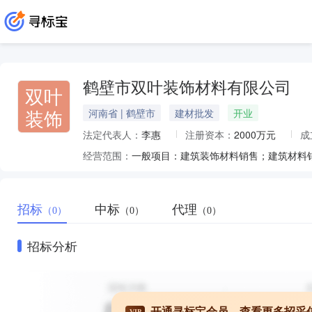
鹤壁市双叶装饰材料有限公司
双叶
装饰
河南省 | 鹤壁市
建材批发
开业
法定代表人：
李惠
注册资本：
2000万元
成
经营范围：
招标
中标
代理
（0）
（0）
（0）
招标分析
开通寻标宝会员，查看更多招采
VIP