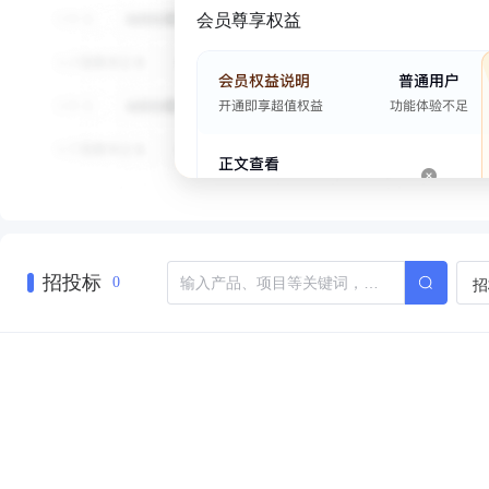
会员尊享权益
招投标
招
0