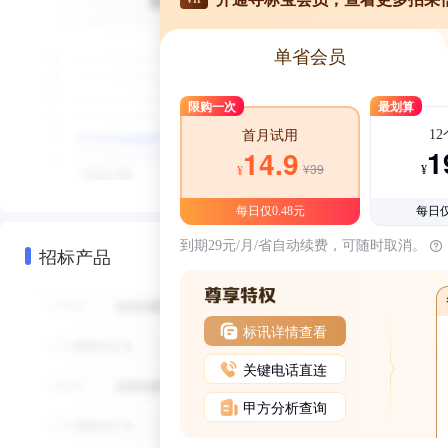
单省会员
限购一次
最划算
1
首月试用
1
14.9
¥39
¥
¥
每日仅0.48元
每日仅
到期29元/月/省自动续费，可随时取消。
招标产品
标讯详情查看
关键电话直连
甲方分析查询