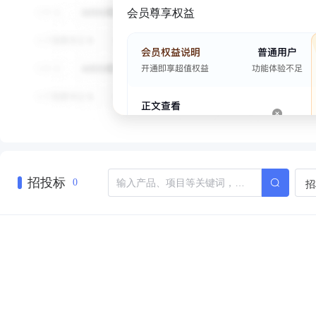
会员尊享权益
招投标
招
0