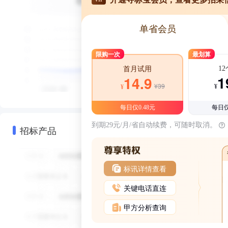
单省会员
限购一次
最划算
1
首月试用
1
14.9
¥39
¥
¥
每日仅0.48元
每日仅
到期29元/月/省自动续费，可随时取消。
招标产品
标讯详情查看
关键电话直连
甲方分析查询