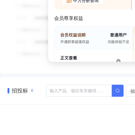
甲方分析查询
会员尊享权益
招投标
招
0