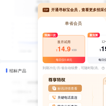
开通寻标宝会员，查看更多招采
VIP
单省会员
限购一次
最划算
1
首月试用
1
14.9
¥39
¥
¥
每日仅0.48元
每日仅
到期29元/月/省自动续费，可随时取消。
招标产品
标讯详情查看
关键电话直连