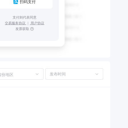
扫码支付
支付则代表同意
交易服务协议
｜
用户协议
发票获取
省份地区