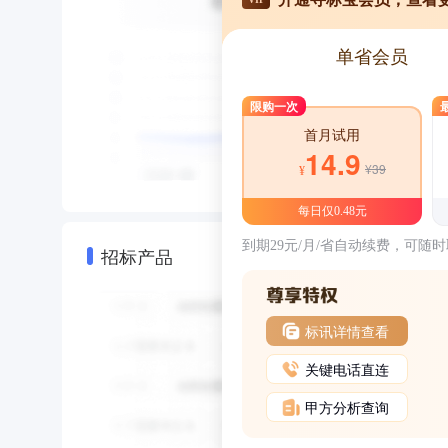
单省会员
限购一次
首月试用
14.9
¥39
¥
每日仅0.48元
到期29元/月/省自动续费，可随
招标产品
标讯详情查看
关键电话直连
甲方分析查询