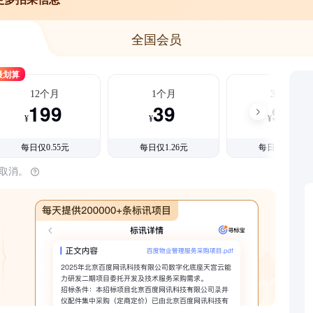
全国会员
最划算
12个月
1个月
3个月
199
39
99
¥
¥
¥
每日仅0.55元
每日仅1.26元
每日仅1.08元
时取消。