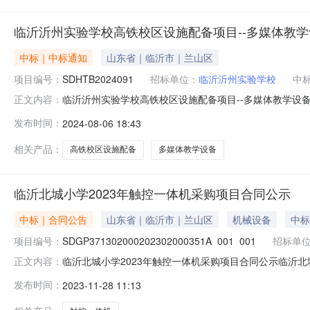
临沂沂州实验学校高铁校区设施配备项目--多媒体教
中标｜中标通知
山东省｜临沂市｜兰山区
项目编号：
SDHTB2024091
招标单位：
临沂沂州实验学校
中
临沂沂州实验学校高铁校区设施配备项目--多媒体教学设备成交
正文内容：
教学设备三、中标（成交）信息：标包：A供应商名称：山
发布时间：
2024-08-06 18:43
（成交）金额：（可填写下浮率、折扣率或费率）：43.3
规格型号：
相关产品：
高铁校区设施配备
多媒体教学设备
临沂北城小学2023年触控一体机采购项目合同公示
中标｜合同公告
山东省｜临沂市｜兰山区
机械设备
中标
项目编号：
SDGP371302000202302000351A_001_001
招标单
临沂北城小学2023年触控一体机采购项目合同公示临沂北
正文内容：
一、合同编号：SDGP371302000202302000351A
发布时间：
2023-11-28 11:13
购项目名称：临沂北城小学2023年触控一体机采购项目五