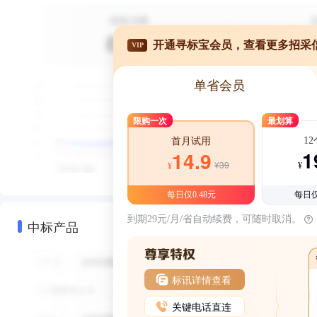
开通寻标宝会员，查看更多招采
VIP
单省会员
限购一次
最划算
1
首月试用
1
14.9
¥39
¥
¥
每日仅0.48元
每日仅
到期29元/月/省自动续费，可随时取消。
中标产品
标讯详情查看
关键电话直连