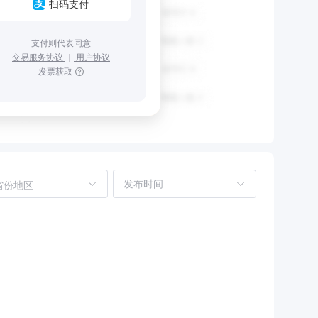
扫码支付
支付则代表同意
交易服务协议
｜
用户协议
发票获取
省份地区