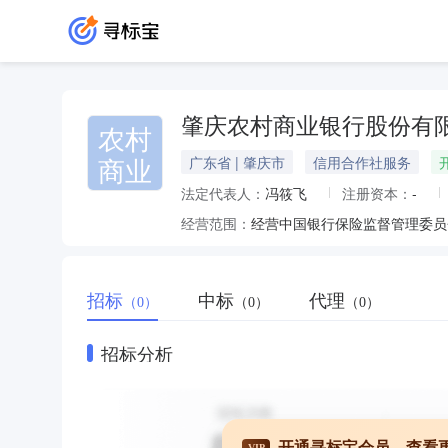
肇庆农村商业银行股份有
农村
商业
广东省 | 肇庆市
信用合作社服务
法定代表人：
冯筱飞
注册资本：
-
经营范围：
招标
中标
代理
（0）
（0）
（0）
招标分析
开通寻标宝会员，查看
VIP