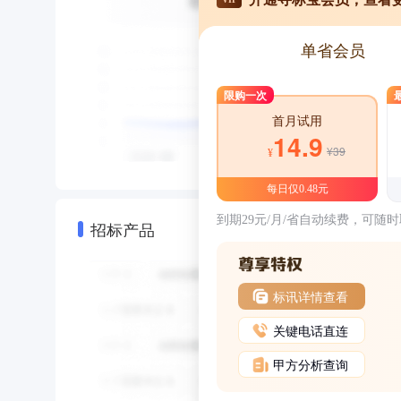
单省会员
限购一次
首月试用
14.9
¥39
¥
每日仅0.48元
到期29元/月/省自动续费，可随
招标产品
标讯详情查看
关键电话直连
甲方分析查询