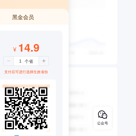
黑金会员
14.9
¥
支付后可进行选择生效省份
公众号