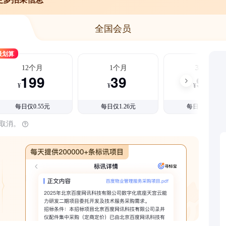
全国会员
最划算
12个月
1个月
3个月
199
39
99
¥
¥
¥
每日仅0.55元
每日仅1.26元
每日仅1.08元
时取消。