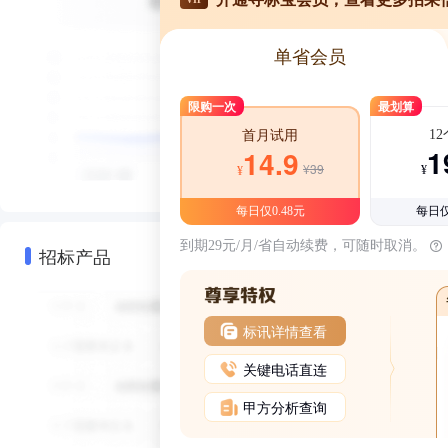
单省会员
限购一次
最划算
1
首月试用
1
14.9
¥39
¥
¥
每日仅0.48元
每日仅
到期29元/月/省自动续费，可随时取消。
招标产品
标讯详情查看
关键电话直连
甲方分析查询