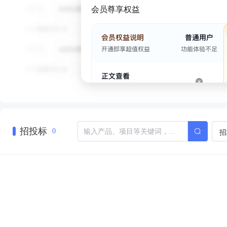
会员尊享权益
招投标
招
0