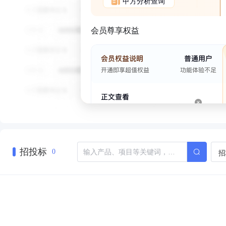
甲方分析查询
会员尊享权益
招投标
招
0