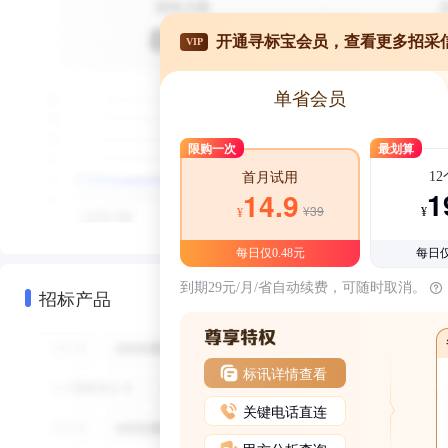
开通寻标宝会员，查看更多招采
VIP
单省会员
限购一次
最划算
1
首月试用
1
14.9
¥39
¥
¥
每日仅0.48元
每日仅
到期29元/月/省自动续费，可随时取消。
招标产品
标讯详情查看
关键电话直连