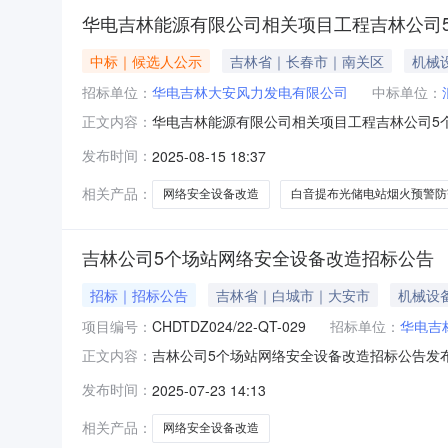
华电吉林能源有限公司相关项目工程吉林公司
中标｜候选人公示
吉林省｜长春市｜南关区
机械
招标单位：
华电吉林大安风力发电有限公司
中标单位：
华电吉林能源有限公司相关项目工程吉林公司5个
正文内容：
公示结束时间：2025-08-18一、中标候
发布时间：
2025-08-15 18:37
绩情况（1）投标人名称：浪潮软件集团有限公司，
名称：电
相关产品：
网络安全设备改造
白音提布光储电站烟火预警防
吉林公司5个场站网络安全设备改造招标公告
招标｜招标公告
吉林省｜白城市｜大安市
机械设
项目编号：
CHDTDZ024/22-QT-029
招标单位：
华电吉
吉林公司5个场站网络安全设备改造招标公告发布时间：
正文内容：
准，招标人为华电吉林大安风力发电有限公司、
发布时间：
2025-07-23 14:13
已具备招标条件，现进行公开招标。二、项目规
电场、吉林省大安
相关产品：
网络安全设备改造