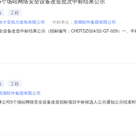
5个场站网络安全设备改造批次中标结果公示
备
工程
林大安风力发电有限公司
中标单位：
浪潮软件集团有限公司
络安全设备改造中标结果公示（招标编号：CHDTDZ024/22-QT-029
他无。三、联系方式招标人：华电吉林大安风力发电有限公司、华电吉林
区人民大街10606东北亚国际金融中心9号楼11层联系人：李清松电话：043
备
工程
浪潮软件集团有限公司
公司5个场站网络安全设备改造招标项目中标候选人公示通知公示结束时间：
中标候选人及其项目负责人（如有）基本情况、资格能力条件、业绩情况（1
标文件要求，工期/交货期/服务期：满足招标文件要求；（3）资质证书名称