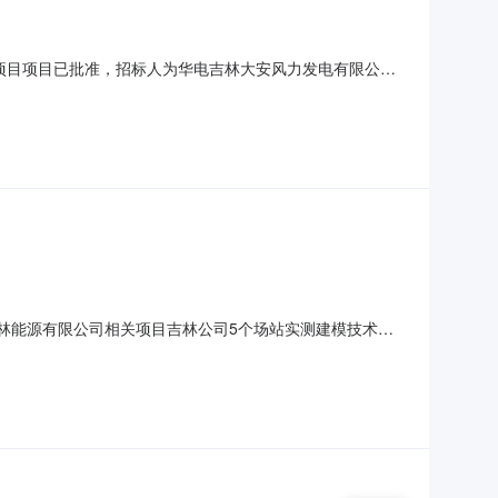
备部署项目项目已批准，招标人为华电吉林大安风力发电有限公
限公司、华电四平能源有限公司、华电梅河口市能源有限公
电榆树市能源有限公司、华电舒兰市能源有限公司、华电新
电吉林能源有限公司相关项目吉林公司5个场站实测建模技术改
建模技术改造】中标人：上海博英信息科技有限公司。二、其他
限公司、华电新能乾安光伏发电有限公司地址：吉林省长春