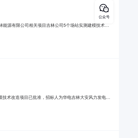
公众号
电吉林能源有限公司相关项目吉林公司5个场站实测建模技术改
场站实测建模技术改造】1、中标候选人及其项目负责人（如
0000万元，质量：满足招标文件要求，工期/交货期/服务
实测建模技术改造项目已批准，招标人为华电吉林大安风力发电有
为企业自筹。本项目已具备招标条件，现进行公开招标。
山风电场