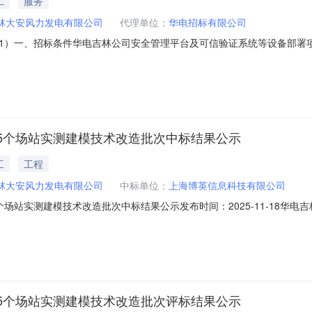
工
服务
林大安风力发电有限公司
代理单位：
华电招标有限公司
2-QT-051）一、招标条件华电吉林公司安全管理平台及可信验证系统等设
原光伏发电有限公司、华电新能乾安光伏发电有限公司华电桦甸市能源有
源有限公司、华电扶余市能源有限公司、长春华电鹿乡能源有限公司、华
5个场站实测建模技术改造批次中标结果公示
工
工程
林大安风力发电有限公司
中标单位：
上海博英信息科技有限公司
场站实测建模技术改造批次中标结果公示发布时间：2025-11-18华
22-QT-040）一、中标人信息【软件开发及维护-吉林公司5个场站实测
电有限公司、华电吉林双辽风力发电有限公司、华电新能松原光伏发电有
5个场站实测建模技术改造批次评标结果公示