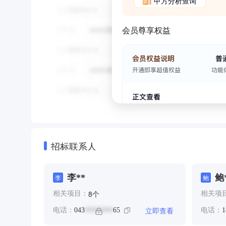
甲方分析查询
会员尊享权益
招标联系人
李**
鲍
李
鲍
个
8
相关项目：
相关项
立即查看
电话：
043
65
电话：
1
********