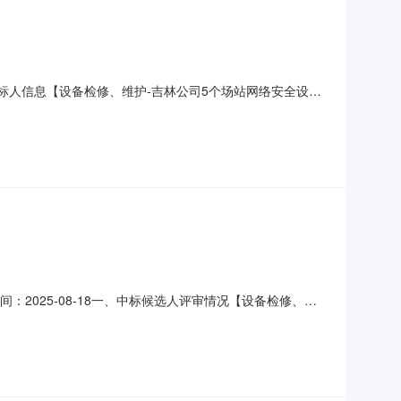
）一、中标人信息【设备检修、维护-吉林公司5个场站网络安全设备
双辽风力发电有限公司、华电新能松原光伏发电有限公司、
1-80620065电子邮件：qingsong-l
2025-08-18一、中标候选人评审情况【设备检修、维
）投标人名称：浪潮软件集团有限公司，排序1；（2）投标
：电子与智能化工程专业承包，等级：一级，证书编号：