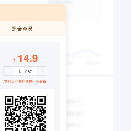
黑金会员
14.9
¥
支付后可进行选择生效省份