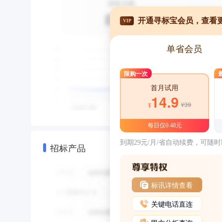
开通寻标宝会员，查看
VIP
单省会员
限购一次
首月试用
14.9
¥39
¥
每日仅0.48元
到期29元/月/省自动续费，可随
招标产品
标讯详情查看
关键电话直连