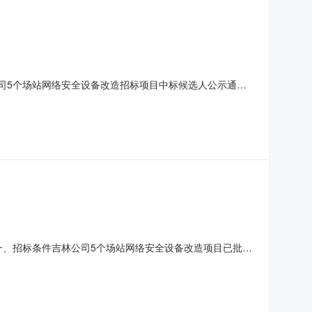
林公司5个场站网络安全设备改造招标项目中标候选人公示通知
标候选人及其项目负责人（如有）基本情况、资格能力条件、业
求，工期/交货期/服务期：满足招标文件要求；（3）资质证书
029）一、招标条件吉林公司5个场站网络安全设备改造项目已批
新能乾安光伏发电有限公司，项目资金为企业自筹。本项目
风水山风电场、吉林省四平市双辽市那木斯乡华电那木斯风