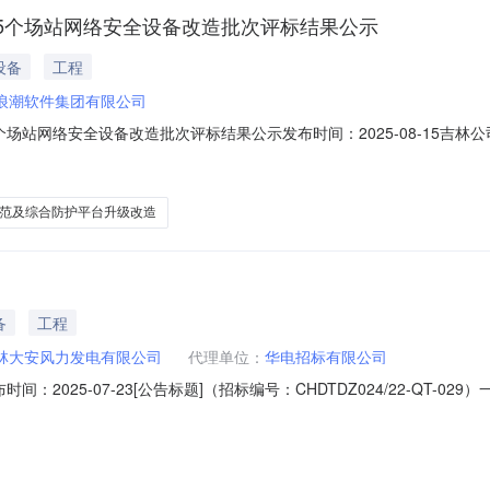
5个场站网络安全设备改造批次评标结果公示
设备
工程
浪潮软件集团有限公司
场站网络安全设备改造批次评标结果公示发布时间：2025-08-15吉
选人评审情况【设备检修、维护-吉林公司5个场站网络安全设备改造】1、中
排序1；（2）投标报价：164.880000万元，质量：满足招标文件要
范及综合防护平台升级改造
备
工程
林大安风力发电有限公司
代理单位：
华电招标有限公司
2025-07-23[公告标题]（招标编号：CHDTDZ024/22-QT-
华电吉林双辽风力发电有限公司、华电新能松原光伏发电有限公司、华电
模和招标范围2.1招标采购项目地址：吉林省白城市大安市新平安镇华电