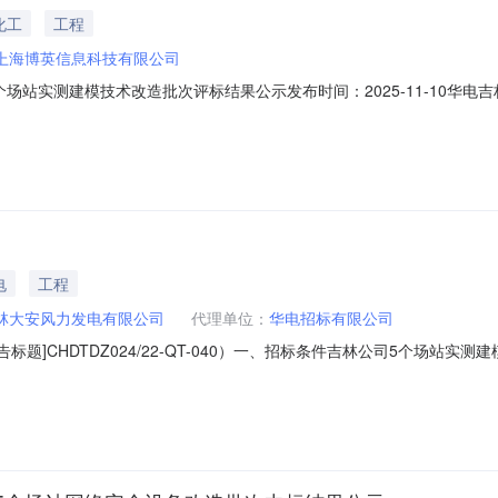
化工
工程
上海博英信息科技有限公司
场站实测建模技术改造批次评标结果公示发布时间：2025-11-10华
025-11-13一、中标候选人评审情况【软件开发及维护-吉林公司5个
人名称：上海博英信息科技有限公司，排序1；（2）投标报价：586.47
电
工程
林大安风力发电有限公司
代理单位：
华电招标有限公司
标题]CHDTDZ024/22-QT-040）一、招标条件吉林公司5个场站
新能松原光伏发电有限公司、华电新能乾安光伏发电有限公司，项目资金
长春市南关区东北亚国际金融中心9号楼11楼2.2项目规模：完成华电风水