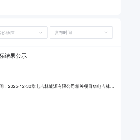
省份地区
标结果公示
025-12-30华电吉林能源有限公司相关项目华电吉林公
息【软件开发及维护-吉林公司安全管理平台及可信验证系统等
、电吉林双辽风力发电有限公司、华电新能松原光伏发电有