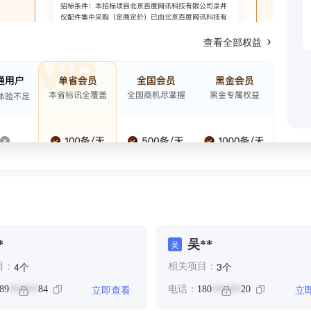
查看全部权益
*
吴**
吴
个
个
4
3
目：
相关项目：
立即查看
立
89
84
电话：
180
20
******
******