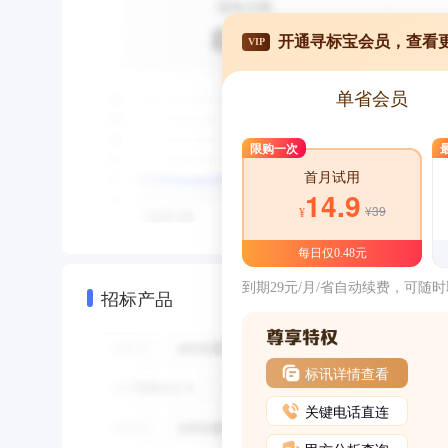
开通寻标宝会员，查看
VIP
单省会员
限购一次
首月试用
14.9
¥39
¥
每日仅0.48元
到期29元/月/省自动续费，可随
招标产品
标讯详情查看
关键电话直连