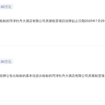
.80万元
的菏泽牡丹大酒店有限公司房屋租赁项目挂牌起止日期2025年7月29日至2
00（节假日除外）出租标的：牡丹大酒店房号2-7房屋租赁项目（二楼大堂东南
以现场实物为准。底价：28000.00元/年租金交易条件重大事项及其他披
.80万元
牌公告出租标的基本信息出租标的菏泽牡丹大酒店有限公司房屋租赁项目挂牌
11：30下午15：00-17：00（节假日除外）出租标的：牡丹大酒店房号2
]菏第HZ0033号，标的以现场实物为准。底价：28000.00元/年租