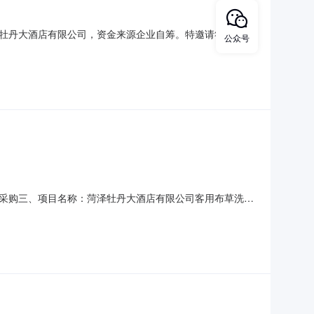
牡丹大酒店有限公司，资金来源企业自筹。特邀请符合要求
公众号
路501号，牡丹大酒店。4、采购内容：男式西服22套、
9.804万元。
采购三、项目名称：菏泽牡丹大酒店有限公司客用布草洗涤
报价：单品总价86.7元/套五、联系方式：采购人：菏泽牡丹大