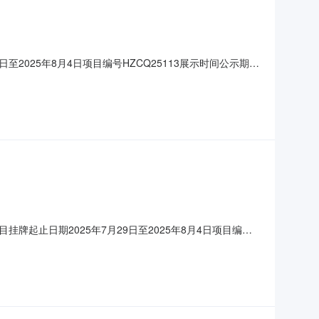
025年8月4日项目编号HZCQ25113展示时间公示期间
门朝北），建筑面积约为68.17㎡。详见《房地产估价报告》
露内容1、承租方不能对标的物进行大规模装修、
起止日期2025年7月29日至2025年8月4日项目编号
-7房屋租赁项目（二楼大堂东南门朝北），建筑面积约为68.17
金交易条件重大事项及其他披露内容1、承租方不