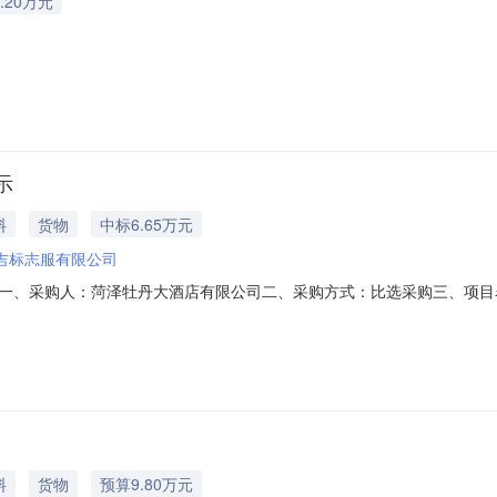
.20万元
示
料
货物
中标6.65万元
吉标志服有限公司
一、采购人：菏泽牡丹大酒店有限公司二、采购方式：比选采购三、项目
山东百吉标志服有限公司成交价格：66490.00元六、联系方式：采购人
料
货物
预算9.80万元