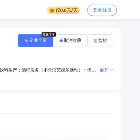
登录/注册
企业全景
取消收藏
监控
许可项目：餐饮服务；餐饮服务（不产生油烟、异味、废气）；食品销售；食品生产；食品互联网销售；饮料生产；酒吧服务（不含演艺娱乐活动）；酒类经营；洗浴服务；足浴服务；住宿服务；生活美容服务；理发服务；歌舞娱乐活动；烟草制品零售；旅游业务；演出场所经营；互联网上网服务。（依法须经批准的项目，经相关部门批准后方可开展经营活动，具体经营项目以相关部门批准文件或许可证件为准）一般项目：食品互联网销售（仅销售预包装食品）；食品销售（仅销售预包装食品）；餐饮管理；棋牌室服务；洗车服务；汽车装饰用品销售；洗染服务；洗烫服务；美甲服务；健身休闲活动；养生保健服务（非医疗）；包装服务；新鲜水果零售；食用农产品零售；日用百货销售；日用品销售；旅游开发项目策划咨询；组织文化艺术交流活动；广告制作；礼仪服务；会议及展览服务；业务培训（不含教育培训、职业技能培训等需取得许可的培训）；市场营销策划；企业形象策划；住房租赁；物业管理；非居住房地产租赁；家政服务；普通机械设备安装服务；家具安装和维修服务；专用设备修理；居民日常生活服务；停车场服务；婚庆礼仪服务；企业管理咨询；信息咨询服务（不含许可类信息咨询服务）；办公服务；打字复印；外卖递送服务；教育咨询服务（不含涉许可审批的教育培训活动）。（除依法须经批准的项目外，凭营业执照依法自主开展经营活动）
展开