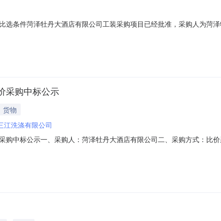
比选条件菏泽牡丹大酒店有限公司工装采购项目已经批准，采购人为菏泽
名称：菏泽牡丹大酒店有限公司工装采购项目。2、供货地点：菏泽市中华
衫44件；女式西服21套、女式西裤21条、女式长袖衬衫42件。总控制价为
价采购中标公示
货物
三江洗涤有限公司
采购中标公示一、采购人：菏泽牡丹大酒店有限公司二、采购方式：比价
4日成交日期：2025年9月29日成交单位：济宁市三江洗涤有限公司最终
理电话：0530-5292105公示日期：2025年9月29日