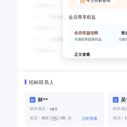
甲方分析查询
会员尊享权益
招标联系人
林**
吴
林
吴
个
16
相关项目：
相关项
立即查看
电话：
053
05
电话：
1
*******