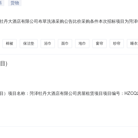
料
货物
牡丹大酒店有限公司布草洗涤采购公告比价采购条件本次招标项目为菏泽
具备采购条件，现对本项目以比价方式进行采购。二、采购项目情况序号项目
1.64被罩1.9m*2.4m22.5m*2.4m25棉被1
棉被
保洁垫
浴巾
面巾
地巾
窗帘
纱帘
睡衣
目)
）项目名称：菏泽牡丹大酒店有限公司房屋租赁项目项目编号：HZCQ2
交价格28,000.00元