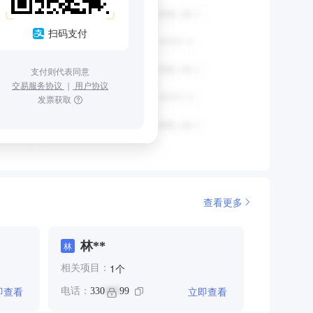
扫码支付
支付则代表同意
交易服务协议
｜
用户协议
发票获取
查看更多
林**
林
个
1
相关项目：
即查看
立即查看
电话：
330
99
***