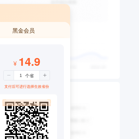
黑金会员
14.9
¥
支付后可进行选择生效省份