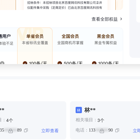
查看全部权益
**
林**
林
个
个
4
3
目：
相关项目：
立即查看
立
35
89
电话：
133
90
******
******