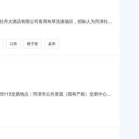
牡丹大酒店有限公司客用布草洗涤项目，招标人为菏泽牡丹
名称规格型号控制单价（元）1枕套0.6m*0.9m12枕
口布
椅子套
桌布
5113交易地点：菏泽市公共资源（国有产权）交易中心交