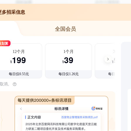
更多招采信息
全国会员
最划算
12个月
1个月
3个月
199
39
99
¥
¥
¥
每日仅0.55元
每日仅1.26元
每日仅1.08元
时取消。