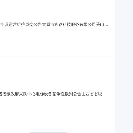
大学电梯空调运营维护成交公告太原市宜达科技服务有限公司受山西
文件确定的谈判程序，经过客观公正的评审，按照谈判小组评定报
宜达科技服务有限公司地址：太原市高新区瑞杰科技中心A座8
9日山西省省级政府采购中心电梯设备竞争性谈判公告山西省省级政
项目编号为晋政采[2008-94]J19-A80，谈判小组依
成交单位为：山西莱茵电梯设备有限公司感谢参与本项目的