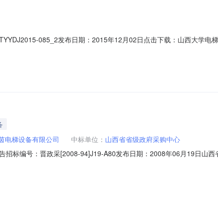
YDJ2015-085_2发布日期：2015年12月02日点击下载：山西
的谈判采购，项目编号：TYYDJ2015-085_2，谈判小组依据评谈判
称：山西大学地址：太原市小店区坞城路92号2.代理机构名称：太原市
备
茵电梯设备有限公司
中标单位：
山西省省级政府采购中心
编号：晋政采[2008-94]J19-A80发布日期：2008年06月1
6月30日上午10：00组织了山西省人口计生研究所电梯竞争性谈判采购，招标
商进行了商务、技术、价格的谈判，经过谈判小组客观公正的评定，推荐