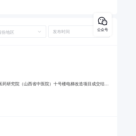
公众号
省份地区
中医药研究院（山西省中医院）十号楼电梯改造项目成交结果
15日9时30分对山西省中医药研究院(山西省中医院)十号楼电
不分标段排序成交单位名称成交价格1森赫电梯股份有限公司