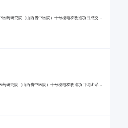
省中医药研究院（山西省中医院）十号楼电梯改造项目成交候
通建设项目管理咨询有限公司受山西莱茵电梯股份有限公司委托，于
询比采购，现将成交候选人公示如下：一、评审情况标段（包）名
中医药研究院（山西省中医院）十号楼电梯改造项目询比采购
购项目简介1.1采购项目名称：山西省中医药研究院(山西
公司1.4采购项目资金落实情况：已落实1.5采购项目概况：