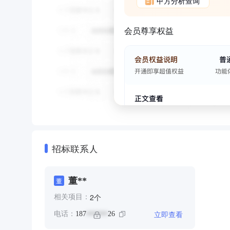
甲方分析查询
会员尊享权益
招标联系人
董**
董
个
2
相关项目：
立即查看
电话：
187
26
******