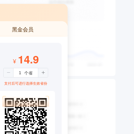
黑金会员
14.9
¥
支付后可进行选择生效省份