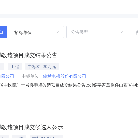
招标单位
梯改造项目成交结果公告
生
工程
中标31.20万元
有限公司
中标单位：
森赫电梯股份有限公司
省中医院）十号楼电梯改造项目成交结果公告.pdf签字盖章原件山西省
建设项目管理咨询有限公司受山西莱茵电梯股份有限公司委托，于2025年8月
4）进行询比采购，现将成交结果公告如下：一、成交结果标段（包）名称：
梯改造项目成交候选人公示