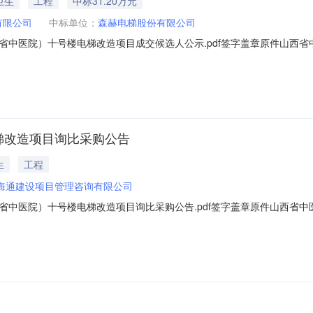
卫生
工程
中标31.20万元
有限公司
中标单位：
森赫电梯股份有限公司
省中医院）十号楼电梯改造项目成交候选人公示.pdf签字盖章原件山西
始时间：2025年08月18日公示结束时间：2025年08月20日山西海
西省中医院)十号楼电梯改造项目（采购项目编号：HT2025-214）进行
梯改造项目询比采购公告
生
工程
海通建设项目管理咨询有限公司
省中医院）十号楼电梯改造项目询比采购公告.pdf签字盖章原件山西省
电梯改造项目已具备采购条件，现公开邀请供应商参加询比采购活动。1.采
西莱茵电梯股份有限公司1.3采购代理机构：山西海通建设项目管理咨询有限