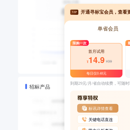
开通寻标宝会员，查看
VIP
单省会员
限购一次
首月试用
14.9
¥39
¥
每日仅0.48元
到期29元/月/省自动续费，可随
招标产品
标讯详情查看
关键电话直连