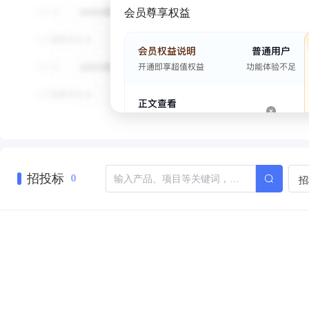
会员尊享权益
招投标
招
0