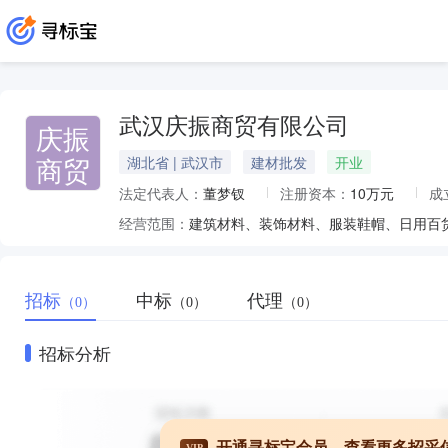
武汉庆振商贸有限公司
庆振
商贸
湖北省 | 武汉市
建材批发
开业
法定代表人：
董梦钗
注册资本：
10万元
成
经营范围：
招标
中标
代理
（0）
（0）
（0）
招标分析
开通寻标宝会员，查看更多招采
VIP