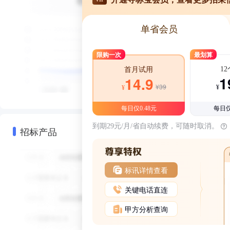
单省会员
限购一次
最划算
1
首月试用
1
14.9
¥39
¥
¥
每日仅0.48元
每日仅
到期29元/月/省自动续费，可随时取消。
招标产品
标讯详情查看
关键电话直连
甲方分析查询