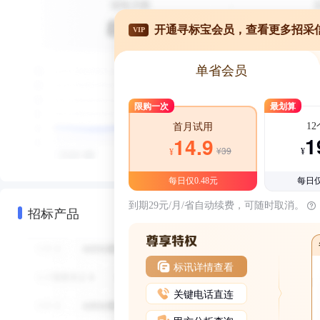
开通寻标宝会员，查看更多招采
VIP
单省会员
限购一次
最划算
1
首月试用
1
14.9
¥39
¥
¥
每日仅0.48元
每日仅
到期29元/月/省自动续费，可随时取消。
招标产品
标讯详情查看
关键电话直连