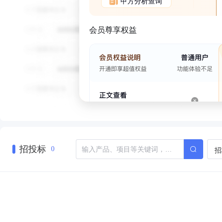
甲方分析查询
会员尊享权益
招投标
招
0