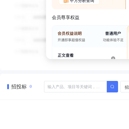
甲方分析查询
会员尊享权益
招投标
招
0