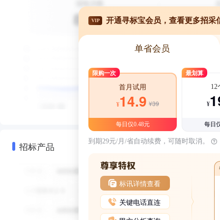
开通寻标宝会员，查看更多招采
VIP
单省会员
限购一次
最划算
1
首月试用
1
14.9
¥39
¥
¥
每日仅0.48元
每日仅
到期29元/月/省自动续费，可随时取消。
招标产品
标讯详情查看
关键电话直连