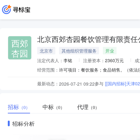
北京西郊杏园餐饮管理有限责任
西郊
杏园
北京市
其他组织管理服务
开业
法定代表人：
李铭
注册资本：
2360万元
成
经营范围：
最新动态：
参与
[[国内招标]天津0
2026-07-21 09:22
招标
中标
代理
（0）
（0）
（0）
招标分析