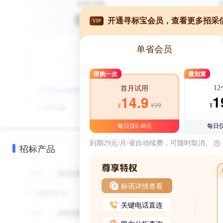
开通寻标宝会员，查看更多招采
VIP
单省会员
限购一次
最划算
1
首月试用
1
14.9
¥39
¥
¥
每日仅0.48元
每日仅
到期29元/月/省自动续费，可随时取消。
招标产品
标讯详情查看
关键电话直连