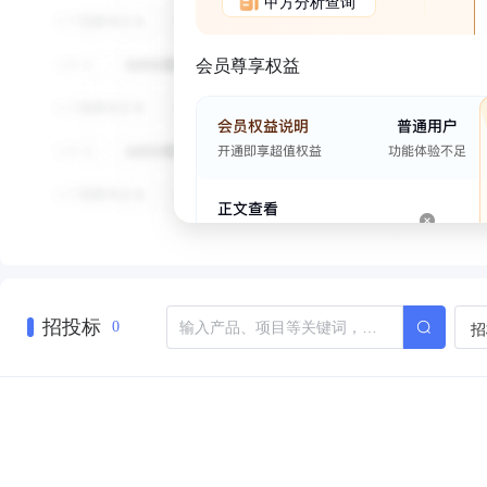
甲方分析查询
会员尊享权益
招投标
招
0