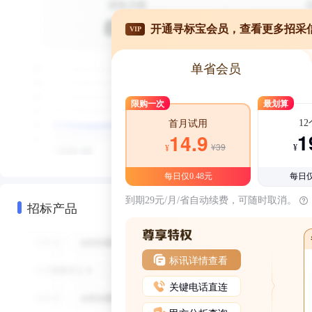
开通寻标宝会员，查看更多招采
VIP
单省会员
限购一次
最划算
1
首月试用
1
14.9
¥39
¥
¥
每日仅0.48元
每日仅
到期29元/月/省自动续费，可随时取消。
招标产品
标讯详情查看
关键电话直连