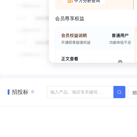
甲方分析查询
会员尊享权益
招投标
招
0