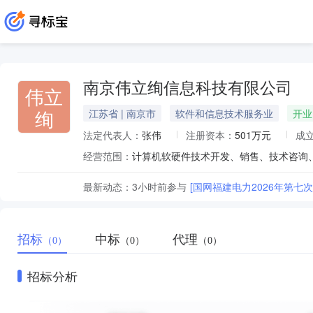
南京伟立绚信息科技有限公司
伟立
绚
江苏省 | 南京市
软件和信息技术服务业
开业
法定代表人：
张伟
注册资本：
501万元
成
经营范围：
最新动态：
3小时前
参与
[国网福建电力2026年第七
招标
中标
代理
（0）
（0）
（0）
招标分析