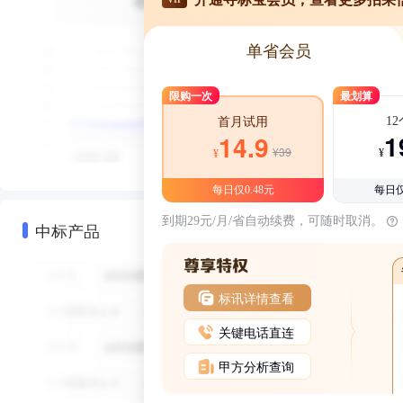
单省会员
限购一次
最划算
1
首月试用
1
14.9
¥39
¥
¥
每日仅0.48元
每日仅
到期29元/月/省自动续费，可随时取消。
中标产品
标讯详情查看
关键电话直连
甲方分析查询