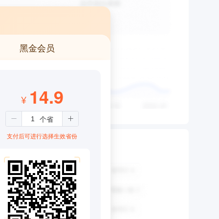
黑金会员
14.9
¥
支付后可进行选择生效省份