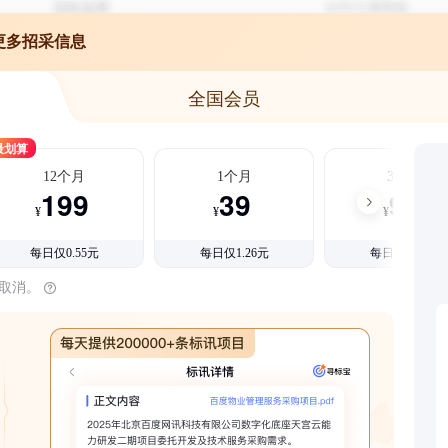
更多招采信息
全国会员
最划算
12个月
1个月
3个月
199
39
99
¥
¥
¥
每日仅0.55元
每日仅1.26元
每日仅1.08元
时取消。