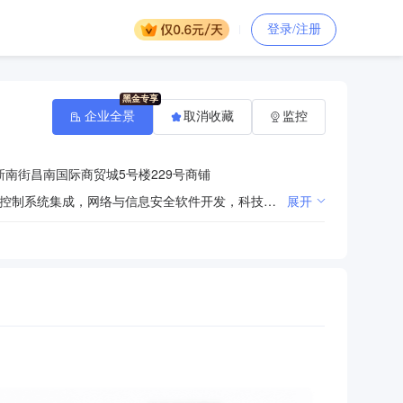
登录/注册
企业全景
取消收藏
监控
南街昌南国际商贸城5号楼229号商铺
计算机系统服务，计算机及办公设备维修，信息系统集成服务，信息技术咨询服务，网络技术服务，智能控制系统集成，网络与信息安全软件开发，科技中介服务，企业管理，安全系统监控服务，配送服务，代驾服务，家政服务，房屋租赁，住宿服务，餐饮服务，商务代理代办服务，家用电器销售及安装服务，住宅水电安装维护服务；销售：互联网设备、计算机软硬件、电子产品、信息安全设备、安防设备、办公设备及耗材、办公用品、玩具、体育用品及器材、家庭用品、针纺织品、卫生洁具、建筑材料、装饰材料、消防器材、农副产品、五金产品、汽车零配件。（依法须经批准的项目，经相关部门批准后方可开展经营活动）
展开