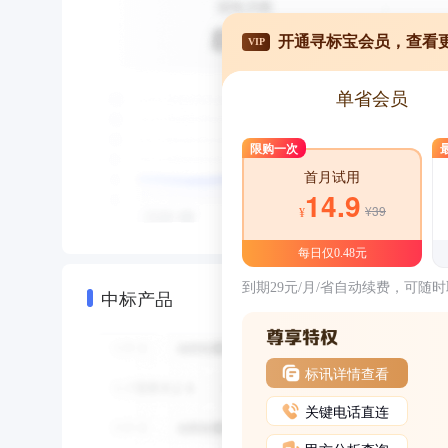
开通寻标宝会员，查看
VIP
单省会员
限购一次
首月试用
14.9
¥39
¥
每日仅0.48元
到期29元/月/省自动续费，可随
中标产品
标讯详情查看
关键电话直连