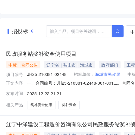
招投标
中
6
民政服务站奖补资金使用项目
中标｜合同公告
辽宁省｜鞍山市｜海城市
政府部门
工程
项目编号：
JH25-210381-02448
招标单位：
海城市民政局
中
一、合同编号：JH25-210381-02448-001-00
正文内容：
合同主体采购人（甲方）：海城市民政局地址：海城市环城西路
发布时间：
2025-12-22 21:21
式：15504920033六、合同主要信息主要标的名称：
相关产品：
奖补资金使用
奖补资金
辽宁中泽建设工程造价咨询有限公司民政服务站奖补