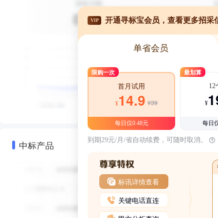
开通寻标宝会员，查看更多招采
VIP
单省会员
限购一次
最划算
1
首月试用
1
14.9
¥39
¥
¥
每日仅0.48元
每日仅
到期29元/月/省自动续费，可随时取消。
中标产品
标讯详情查看
关键电话直连