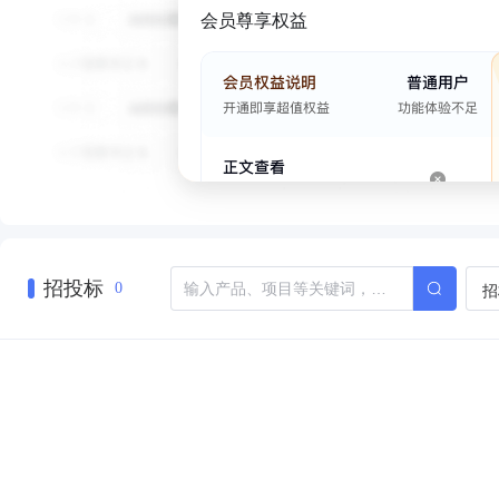
会员尊享权益
招投标
招
0