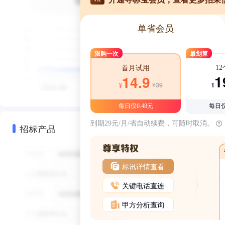
单省会员
限购一次
最划算
1
首月试用
1
14.9
¥39
¥
¥
每日仅0.48元
每日仅
到期29元/月/省自动续费，可随时取消。
招标产品
标讯详情查看
关键电话直连
甲方分析查询