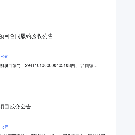
公路建设养护中心六、*验收日期：2023年10月25日七、*验收结
0飞腾\FT-JTZSP验收通过2【运费】
项目合同履约验收公告
限公司
：2941101000000405108四、*合同编
：序号服务内容验收数量验收金额(元)验收标准\规格型号\技术
项目成交公告
限公司