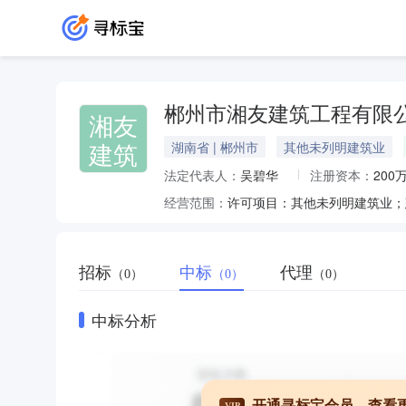
郴州市湘友建筑工程有限
湘友
建筑
湖南省 | 郴州市
其他未列明建筑业
法定代表人：
吴碧华
注册资本：
200
经营范围：
招标
中标
代理
（0）
（0）
（0）
中标分析
开通寻标宝会员，查看
VIP