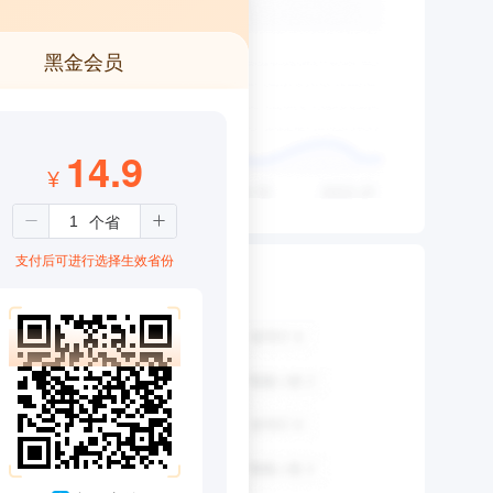
黑金会员
14.9
¥
支付后可进行选择生效省份