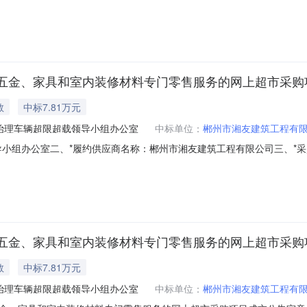
019464363四、*合同编号:42019252五、*验收单位：郴州市北湖区
规格型号\技术标准验收结果备注1飞腾交通管理设备信号机主控版164610.
五金、家具和室内装修材料专门零售服务的网上超市采购
教
中标7.81万元
治理车辆超限超载领导小组办公室
中标单位：
郴州市湘友建筑工程有
办公室二、*履约供应商名称：郴州市湘友建筑工程有限公司三、*采购项目编号
辆超限超载领导小组办公室六、*验收日期：2023年1月11日七、*验收结果
\验收通过2【运费】10.0验收通过验收报告：验收人员名单：谢敏
五金、家具和室内装修材料专门零售服务的网上超市采购
教
中标7.81万元
治理车辆超限超载领导小组办公室
中标单位：
郴州市湘友建筑工程有