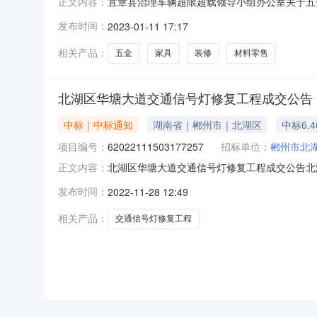
宜章县治理车辆超限超载领导小组办公室关于五
正文内容：
装修材料专门零售服务的网上超市采购项目（项目编
发布时间：
2023-01-11 17:17
组办公室关于五金、家具和室内装修材料专门零售服务
码:43
相关产品：
五金
家具
装修
材料零售
北湖区华塘大道交通信号灯修复工程成交公告
中标｜中标通知
湖南省｜郴州市｜北湖区
中标6.
项目编号：
62022111503177257
招标单位：
郴州市北
北湖区华塘大道交通信号灯修复工程成交公告北湖区
正文内容：
称：北湖区华塘大道交通信号灯修复工程项目编号：62
发布时间：
2022-11-28 12:49
称：北湖区报价起止时间：2022-11-1514:
相关产品：
交通信号灯修复工程