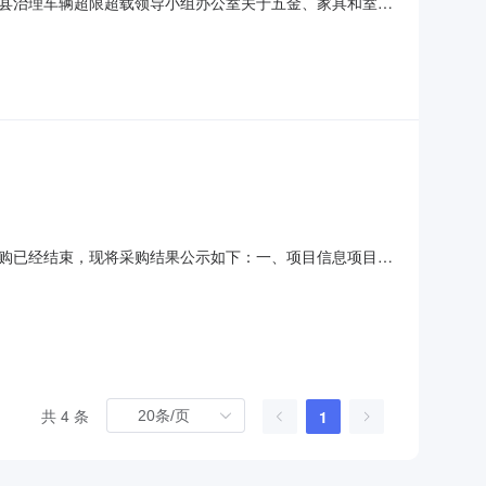
县治理车辆超限超载领导小组办公室关于五金、家具和室内
示如下：一、项目信息项目名称:宜章县治理车辆超限超载领导小
系人:谢敏项目联系电话:/采购计划信息：项目所在行政区划编
7）采购已经结束，现将采购结果公示如下：一、项目信息项目名
1166项目所在行政区划编码：431002项目所在行政区划名
路建设养护中心采购单位地址：湖
共 4 条
1