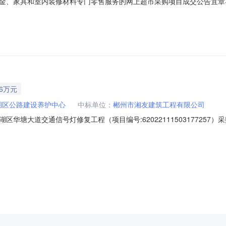
金、家具和室内装修材料专门零售服务的网上超市采购项目成交公告宜章
号:2941101000000405108）采购已经结束，现将采购结果公
的网上超市采购项目项目编号:2941101000000405108项目联
46万元
湖区公路建设养护中心
中标单位：
郴州市湘友建筑工程有限公司
华塘大道交通信号灯修复工程（项目编号:6202211150317725
022111503177257项目联系人：吴桂德项目联系电话：1587357
41-2022-11-1814:41二、采购单位信息采购单位名称：郴州市北湖区公