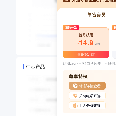
单省会员
限购一次
首月试用
14.9
¥39
¥
每日仅0.48元
到期29元/月/省自动续费，可随
中标产品
标讯详情查看
关键电话直连
甲方分析查询