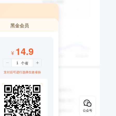
黑金会员
14.9
¥
支付后可进行选择生效省份
公众号