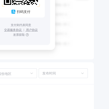
扫码支付
支付则代表同意
交易服务协议
｜
用户协议
发票获取
省份地区