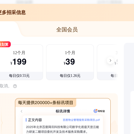
更多招采信息
全国会员
最划算
12个月
1个月
3个月
199
39
99
¥
¥
¥
每日仅0.55元
每日仅1.26元
每日仅1.08元
时取消。