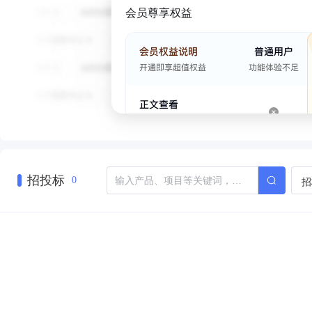
会员尊享权益
招投标
招
0