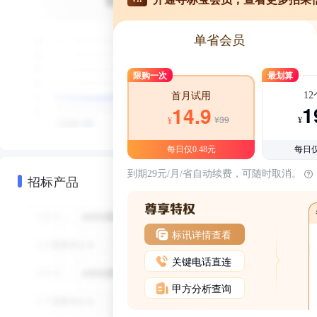
单省会员
限购一次
最划算
1
首月试用
1
14.9
¥39
¥
¥
每日仅0.48元
每日仅
到期29元/月/省自动续费，可随时取消。
招标产品
标讯详情查看
关键电话直连
甲方分析查询