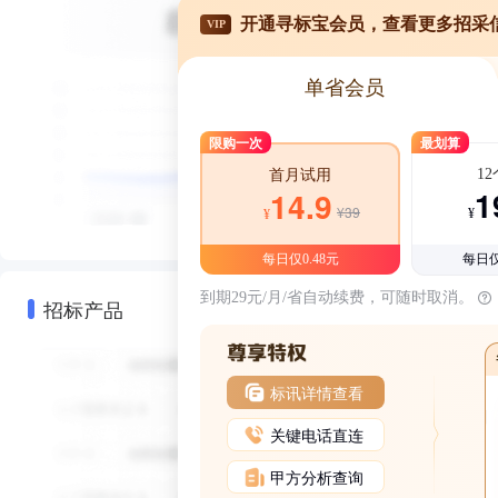
开通寻标宝会员，查看更多招采
VIP
单省会员
限购一次
最划算
1
首月试用
1
14.9
¥39
¥
¥
每日仅0.48元
每日仅
到期29元/月/省自动续费，可随时取消。
招标产品
标讯详情查看
关键电话直连
甲方分析查询