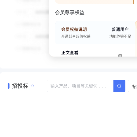
会员尊享权益
招投标
招
0