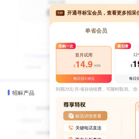
开通寻标宝会员，查看更多招采
VIP
单省会员
限购一次
最划算
1
首月试用
1
14.9
¥39
¥
¥
每日仅0.48元
每日仅
到期29元/月/省自动续费，可随时取消。
招标产品
标讯详情查看
关键电话直连