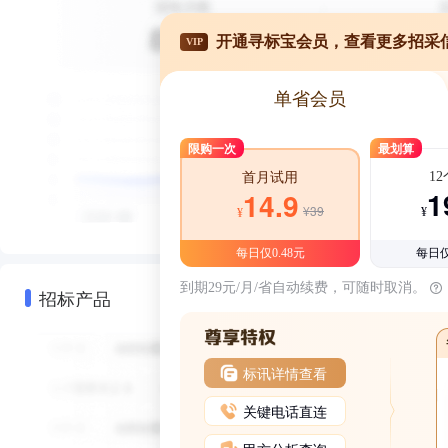
开通寻标宝会员，查看更多招采
VIP
单省会员
限购一次
最划算
1
首月试用
1
14.9
¥39
¥
¥
每日仅0.48元
每日仅
到期29元/月/省自动续费，可随时取消。
招标产品
标讯详情查看
关键电话直连