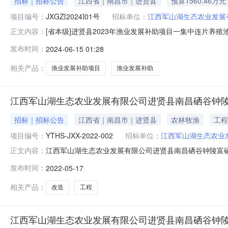
招标｜招标公告
江西省｜南昌市｜进贤县
预算1560.46万元
项目编号：
JXGZ[2024]01号
招标单位：
江西军山湖生态农业发展
[省本级]进贤县2023年渔业发展补助项目一集中连片养
正文内容：
经批准建设，现针对本项目进行国内公开招标，资金来源为财
发布时间：
2024-06-15 01:28
目一集中连片养殖池塘标准化改造和尾水治理项目。2.2项目编号：
相关产品：
渔业发展补助项目
渔业发展补助
江西军山湖生态农业发展有限公司进贤县南昌硒谷钟
招标｜招标公告
江西省｜南昌市｜进贤县
农林牧渔
工程
项目编号：
YTHS-JXX-2022-002
招标单位：
江西军山湖生态农业
江西军山湖生态农业发展有限公司进贤县南昌硒谷钟陵富
正文内容：
硒省级现代农业产业园水产养殖基地智慧渔业工程改造项目
发布时间：
2022-05-17
县公告时间2022年05月17日11:07联系人及联系方式
三里乡军山湖采购单位联
相关产品：
改造
工程
江西军山湖生态农业发展有限公司进贤县南昌硒谷钟