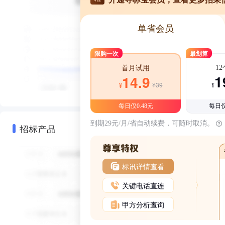
单省会员
限购一次
最划算
1
首月试用
1
14.9
¥39
¥
¥
每日仅0.48元
每日仅
到期29元/月/省自动续费，可随时取消。
招标产品
标讯详情查看
关键电话直连
甲方分析查询