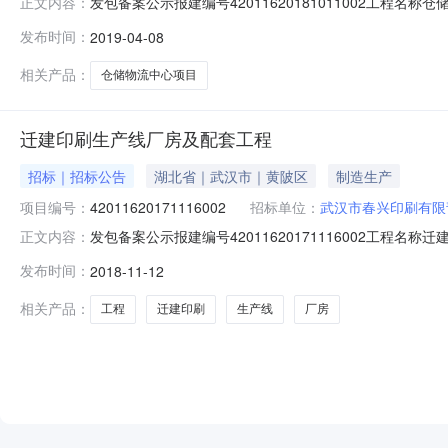
发包备案公示报建编号42011620181011002
正文内容：
发展有限公司建设单位法人代表向际高建设单位法人授权委托人及授
发布时间：
2019-04-08
以西资金性质自有资金来源及落实情况贷款及自筹、已落实
相关产品：
仓储物流中心项目
迁建印刷生产线厂房及配套工程
招标｜招标公告
湖北省｜武汉市｜黄陂区
制造生产
项目编号：
42011620171116002
招标单位：
武汉市春兴印刷有限
发包备案公示报建编号42011620171116002
正文内容：
武汉市春兴印刷有限责任公司建设单位法人代表徐泳琴建设单位法人
发布时间：
2018-11-12
河街孝天公路以东，横天线资金性质货币资金来源及落实情
相关产品：
工程
迁建印刷
生产线
厂房