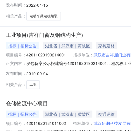
目内容房屋建筑施工建设单位湖北华鑫集团有限公司建设单位法人
发布时间：
2022-04-15
040872工程地点武汉市江夏区庙山村阳光大道7#资金性
相关产品：
电动车微电机组装
工业项目(吉祥门窗及钢结构生产)
招标｜招标公告
湖北省｜武汉市｜黄陂区
家具建材
项目编号：
42011620190214001
招标单位：
武汉市吉祥屋门业有
发包备案公示报建编号42011620190214001
正文内容：
单位武汉市吉祥屋门业有限公司建设单位法人代表刘祥生建设单位
发布时间：
2019-09-04
街横天公路以南，幸福路以东资金性质非国有资金资金来源
相关产品：
工业
仓储物流中心项目
招标｜招标公告
湖北省｜武汉市｜黄陂区
交通运输
项目编号：
42011620181011002
招标单位：
武汉研润科技发展有