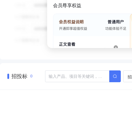
会员尊享权益
招投标
招
0