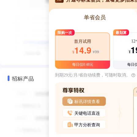
单省会员
限购一次
最划算
1
首月试用
1
14.9
¥39
¥
¥
每日仅0.48元
每日仅
到期29元/月/省自动续费，可随时取消。
招标产品
标讯详情查看
关键电话直连
甲方分析查询