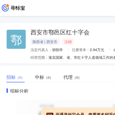
西安市鄠邑区红十字会
鄠
陕西省 | 西安市
注销
法定代表人：
胡勃学
注册资本：
2.94万元
经营范围：
招标
中标
代理
（0）
（0）
（0）
招标分析
开通寻标宝会员，查看更多招采
VIP