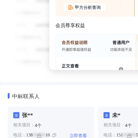
甲方分析查询
会员尊享权益
中标联系人
张**
未*
张
未
个
个
4
4
相关项目：
相关项目：
立即查看
电话：
138
10
电话：
151
5
******
******