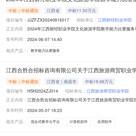
中标｜中标通知
江西省
中标11.50万元
项目编号：
JJZFZX20240816017
招标单位：
江西财经职业学院
2024年江西财经职业学院文化旅游学院教学能力比赛服务项目（项
正文内容：
年江西财经职业学院文化旅游学院教学能力比赛服务项目
发布时间：
2024-06-07 14:40
号嘉德商业广场(海上汇写字楼)1901、1905室中标（成
相关产品：
教学能力比赛服务
江西合胜合招标咨询有限公司关于江西旅游商贸职业学院现
中标｜中标通知
江西省｜南昌市
中标18.66万元
项目编号：
HSH2024ZJ014
招标单位：
江西旅游商贸职业学院
江西合胜合招标咨询有限公司关于江西旅游商贸职业学院现教
正文内容：
HSH2024ZJ014（招标文件编号：HSH2024Z
发布时间：
2024-05-07 18:23
化传媒有限公司供应商地址：江西省南昌市高新技术开发区火炬
务要求服务时间服务标
相关产品：
混合式教学云平台
计算机软件
应用软件