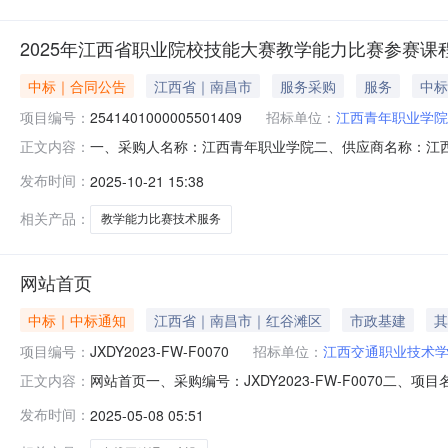
2025年江西省职业院校技能大赛教学能力比赛参赛课
中标｜合同公告
江西省｜南昌市
服务采购
服务
中标
项目编号：
2541401000005501409
招标单位：
江西青年职业学院
一、采购人名称：江西青年职业学院二、供应商名称：江
正文内容：
2541401000005501409五、合同编号：2025M10
发布时间：
2025-10-21 15:38
服务要求或标的基本概况：七、其它事项：无八、联系方
相关产品：
教学能力比赛技术服务
网站首页
中标｜中标通知
江西省｜南昌市｜红谷滩区
市政基建
其
项目编号：
JXDY2023-FW-F0070
招标单位：
江西交通职业技术
网站首页一、采购编号：JXDY2023-FW-F0070
正文内容：
媒有限公司2.成交供应商联系人：彭丽萍3.成交供应商联系
发布时间：
2025-05-08 05:51
字楼）1901、1905室5.成交金额（人民币）：146