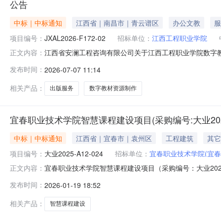
公告
中标｜中标通知
江西省｜南昌市｜青云谱区
办公文教
服
项目编号：
JXAL2026-F172-02
招标单位：
江西工程职业学院
江西省安澜工程咨询有限公司关于江西工程职业学院数字教材资
正文内容：
JXAL2026-F172-02二、项目名称：江西工程职
发布时间：
2026-07-07 11:14
商联系人：罗婧3、成交供应商联系电话：151704950
相关产品：
出版服务
数字教材资源制作
宜春职业技术学院智慧课程建设项目(采购编号:大业2025
中标｜中标通知
江西省｜宜春市｜袁州区
工程建筑
其它
项目编号：
大业2025-A12-024
招标单位：
宜春职业技术学院(宜春
宜春职业技术学院智慧课程建设项目（采购编号：大业2025-
正文内容：
项目编号：大业2025-A12-024二、项目名称：宜
发布时间：
2026-01-19 18:52
南昌高新技术产业开发区艾溪湖北路188号万科海上传奇小区
相关产品：
智慧课程建设