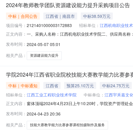
2024年教师教学团队资源建设能力提升采购项目公告
中标｜合同公告
江西省｜南昌市
中标38.59万元
项目编号：
2121401000003172883
招标单位：
江西机电职业技术
一、采购人名称：江西机电职业技术学院二、供应商名称
正文内容：
2121401000003172883五、合同编号：2024M0
发布时间：
2024-05-07 05:01
1.00385880385880服务要求或标的基本概况：七
经开区
相关产品：
资源建设能力提升
学院2024年江西省职业院校技能大赛教学能力比赛参
中标｜中标通知
江西省
预算25.10万元
中标24.75万元
招标单位：
江西工业工程职业技术学院
中标单位：
江西宇禾嘉文
窗体顶端2024年4月23日上午10:20时，学院资产
正文内容：
及服务项目（工科类）进行了竞争性谈判，共有3家供应
发布时间：
2024-04-23 20:36
交价格成交供应商名称学院2024年江西省职业院校技能大
示期三个工作日（2
相关产品：
技能大赛教学能力比赛参赛课程拍摄制作及服务