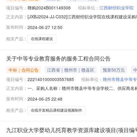
项目编号：
赣购2024B001149308
招标单位：
江西财经职业学院
[JXBJ2024-JJ-C032]江西财经职业学院在线课程
正文内容：
线课程建设采购项目采购合同三、项目编号：JXBJ202
发布时间：
2024-06-27 12:50
址：江西省九江市八里湖新区八里湖大道216号联系方式：
相关产品：
在线课程建设
关于中等专业教育服务的服务工程合同公告
中标｜合同公告
江西省｜赣州市｜赣县区
预算50万元
中
项目编号：
2221401000003557685
招标单位：
赣州市赣县中等专
一、采购人名称：赣州市赣县中等专业学校二、供应商名
正文内容：
2221401000003557685五、合同编号：2024M0
发布时间：
2024-06-25 22:48
频制作项1.00499980499980服务要求或标的基
相关产品：
在线开发精品课程建设视频制作
九江职业大学婴幼儿托育教学资源库建设项目(项目编号:JX