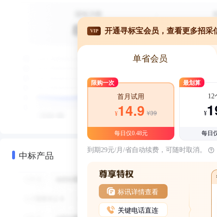
开通寻标宝会员，查看更多招采
VIP
单省会员
限购一次
最划算
1
首月试用
1
14.9
¥39
¥
¥
每日仅0.48元
每日仅
到期29元/月/省自动续费，可随时取消。
中标产品
标讯详情查看
关键电话直连