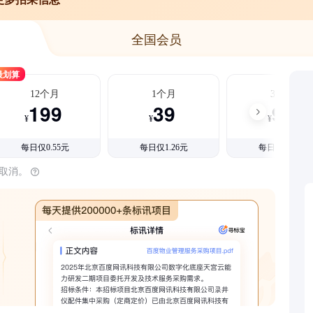
全国会员
最划算
12个月
1个月
3个月
199
39
99
¥
¥
¥
每日仅0.55元
每日仅1.26元
每日仅1.08元
时取消。