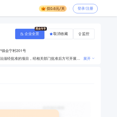
登录/注册
企业全景
取消收藏
监控
镇会宁村201号
许可项目：建设工程施工；住宅室内装饰装修；建设工程设计；建筑物拆除作业（爆破作业除外）。（依法须经批准的项目，经相关部门批准后方可开展经营活动，具体经营项目以相关部门批准文件或许可证件为准）一般项目：园林绿化工程施工；土石方工程施工；金属门窗工程施工；专业保洁、清洗、消毒服务；建筑物清洁服务；消防技术服务；消防器材销售；日用杂品销售；建筑材料销售；五金产品零售；门窗销售；金属制品销售；日用玻璃制品销售；机械设备销售；建筑工程用机械销售；专用设备修理；通用设备修理；电子、机械设备维护（不含特种设备）。（除依法须经批准的项目外，凭营业执照依法自主开展经营活动）
展开