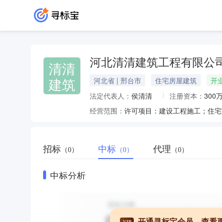
河北清清建筑工程有限公
清清
建筑
河北省 | 邢台市
住宅房屋建筑
开
法定代表人：
侯清清
注册资本：
300
经营范围：
招标
中标
代理
（0）
（0）
（0）
中标分析
开通寻标宝会员，查看
VIP