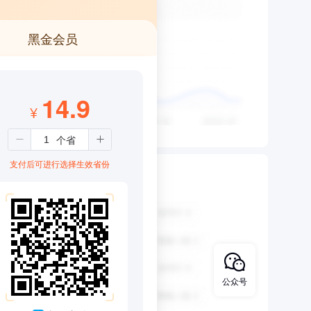
黑金会员
14.9
¥
支付后可进行选择生效省份
公众号