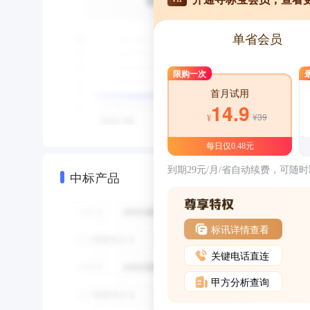
单省会员
限购一次
首月试用
14.9
¥39
¥
每日仅0.48元
到期29元/月/省自动续费，可随
中标产品
标讯详情查看
关键电话直连
甲方分析查询