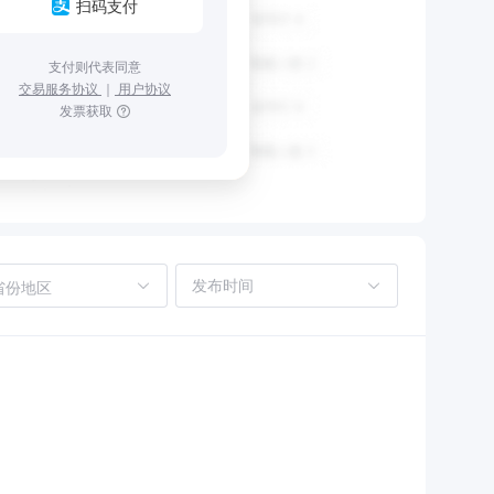
扫码支付
支付则代表同意
交易服务协议
｜
用户协议
发票获取
省份地区