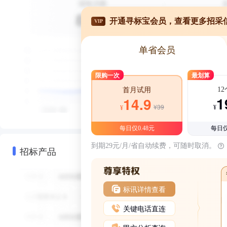
开通寻标宝会员，查看更多招采
VIP
单省会员
限购一次
最划算
1
首月试用
1
14.9
¥39
¥
¥
每日仅0.48元
每日仅
到期29元/月/省自动续费，可随时取消。
招标产品
标讯详情查看
关键电话直连