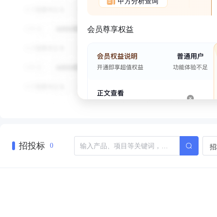
甲方分析查询
会员尊享权益
招投标
招
0