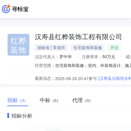
汉寿县红桦装饰工程有限公司
红桦
装饰
湖南省 | 常德市
住宅装饰和装修
开业
法定代表人：
罗中华
注册资本：
50万元
成
经营范围：
最新动态：
参与
[汉寿县沅南垸水
2025-08-29 20:47
招标
中标
代理
（0）
（0）
（0）
招标分析