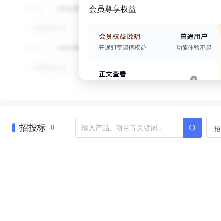
会员尊享权益
招投标
招
0