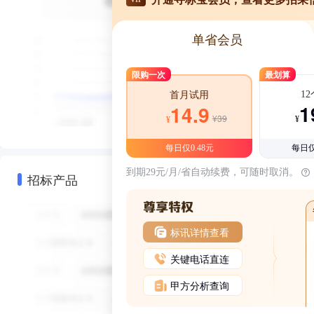
单省会员
限购一次
最划算
1
首月试用
1
14.9
¥39
¥
¥
每日仅0.48元
每日仅
到期29元/月/省自动续费，可随时取消。
招标产品
标讯详情查看
关键电话直连
甲方分析查询