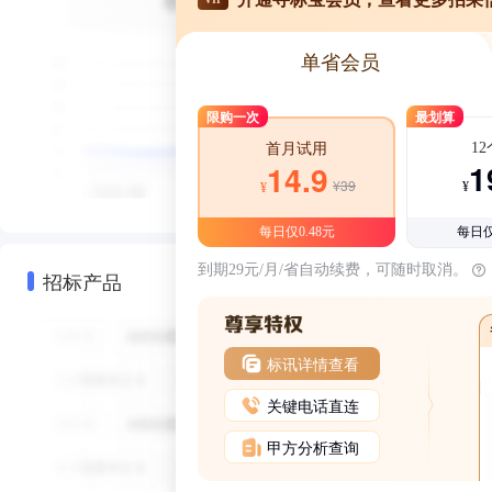
单省会员
限购一次
最划算
1
首月试用
1
14.9
¥39
¥
¥
每日仅0.48元
每日仅
到期29元/月/省自动续费，可随时取消。
招标产品
标讯详情查看
关键电话直连
甲方分析查询