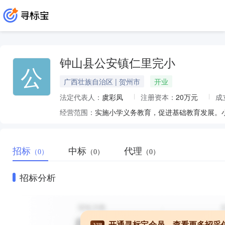
钟山县公安镇仁里完小
公
广西壮族自治区 | 贺州市
开业
法定代表人：
虞彩凤
注册资本：
20万元
成
经营范围：
实施小学义务教育，促进基础教育发展。
招标
中标
代理
（0）
（0）
（0）
招标分析
开通寻标宝会员，查看更多招采
VIP