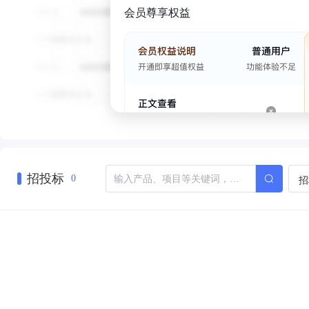
会员尊享权益
招投标
招
0