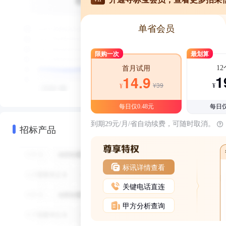
单省会员
限购一次
最划算
1
首月试用
1
14.9
¥39
¥
¥
每日仅0.48元
每日仅
到期29元/月/省自动续费，可随时取消。
招标产品
标讯详情查看
关键电话直连
甲方分析查询