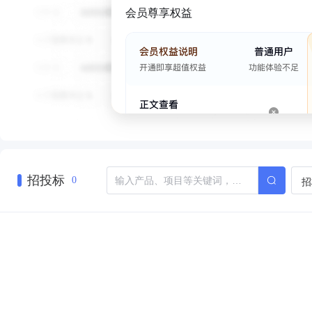
会员尊享权益
招投标
招
0