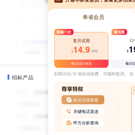
单省会员
限购一次
最划算
1
首月试用
1
14.9
¥39
¥
¥
每日仅0.48元
每日仅
到期29元/月/省自动续费，可随时取消。
招标产品
标讯详情查看
关键电话直连
甲方分析查询