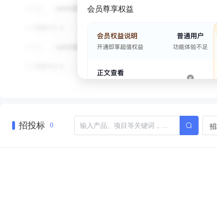
会员尊享权益
招投标
招
0