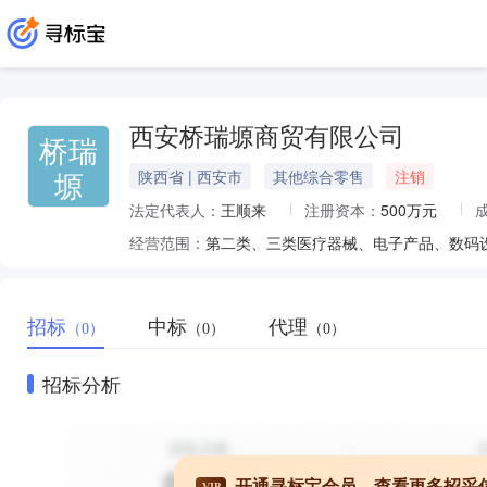
西安桥瑞塬商贸有限公司
桥瑞
塬
陕西省 | 西安市
其他综合零售
注销
法定代表人：
王顺来
注册资本：
500万元
经营范围：
招标
中标
代理
（0）
（0）
（0）
招标分析
开通寻标宝会员，查看更多招采
VIP