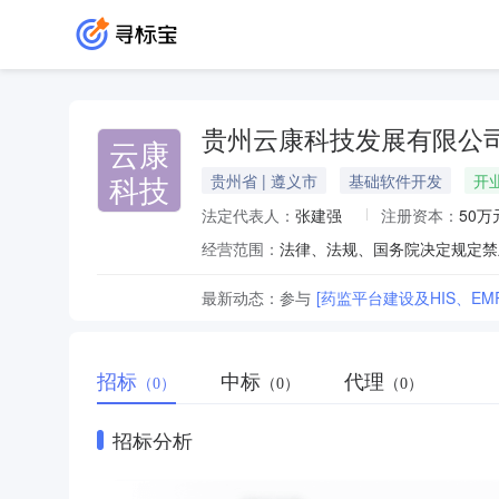
贵州云康科技发展有限公
云康
科技
贵州省 | 遵义市
基础软件开发
开
法定代表人：
张建强
注册资本：
50万
经营范围：
最新动态：
参与
[药监平台建设及HIS、EM
招标
中标
代理
（0）
（0）
（0）
招标分析