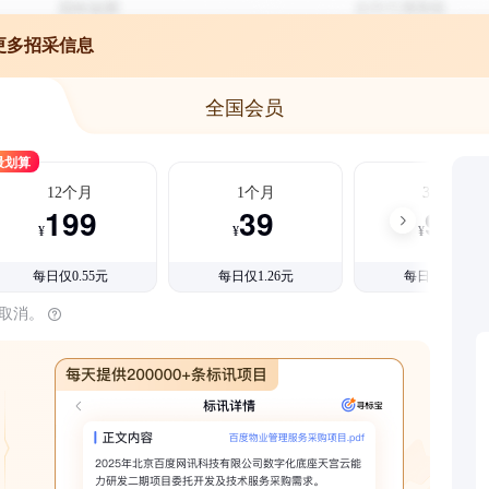
更多招采信息
全国会员
最划算
12个月
1个月
3个月
199
39
99
¥
¥
¥
每日仅0.55元
每日仅1.26元
每日仅1.08元
时取消。