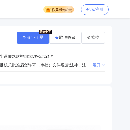
登录/注册
企业全景
取消收藏
监控
街道侨龙财智国际C座5层21号
法律、法规、国务院决定规定禁止的不得经营；法律、法规、国务院决定规定应当许可（审批）的，经审批机关批准后凭许可（审批）文件经营;法律、法规、国务院决定规定无需许可（审批）的，市场主体自主选择经营。（计算机软件开发、销售及售后服务；企业咨询；医药市场策划、营销服务、医药产品推广、市场营销咨询、市场营销服务、市场营销策划、市场推广、医药商务信息咨询、技术推广服务、企业营销咨询、策划服务、市场调查；室内设计、建筑工艺设计；销售：二类医疗器械、计算机软硬件、办公用品、医疗软件、家用电器；室内外装饰装修设计及施工；幕墙装饰工程、土建工程、建筑工程、防腐工程的设计及施工；货物进出口业务；广告设计、代理及发布；医疗软件服务；计算机系统集成、数据处理和存储服务；计算机软硬件、网络技术、机电一体化产品的技术开发、咨询及售后；智能化管理系统、立体仓库系统的开发及应用；计算机软件及辅助设备的销售；智能化工程的设计与施工；网络工程”。）
展开