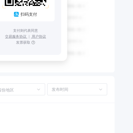
扫码支付
支付则代表同意
交易服务协议
｜
用户协议
发票获取
省份地区