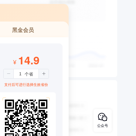
黑金会员
14.9
¥
支付后可进行选择生效省份
公众号