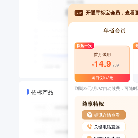
开通寻标宝会员，查看
VIP
单省会员
限购一次
首月试用
14.9
¥39
¥
每日仅0.48元
到期29元/月/省自动续费，可随
招标产品
标讯详情查看
关键电话直连