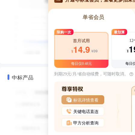
单省会员
限购一次
最划算
1
首月试用
1
14.9
¥39
¥
¥
每日仅0.48元
每日仅
到期29元/月/省自动续费，可随时取消。
中标产品
标讯详情查看
关键电话直连
甲方分析查询