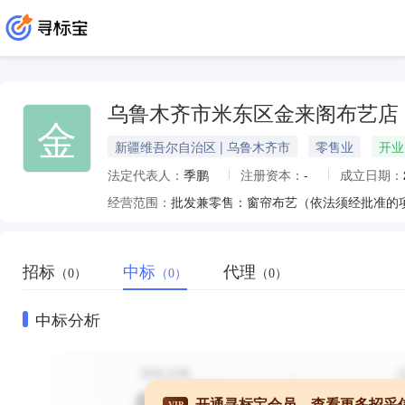
乌鲁木齐市米东区金来阁布艺店
金
新疆维吾尔自治区 | 乌鲁木齐市
零售业
开业
法定代表人：
季鹏
注册资本：
-
成立日期：
经营范围：
批发兼零售：窗帘布艺（依法须经批准的
招标
中标
代理
（0）
（0）
（0）
中标分析
开通寻标宝会员，查看更多招采
VIP