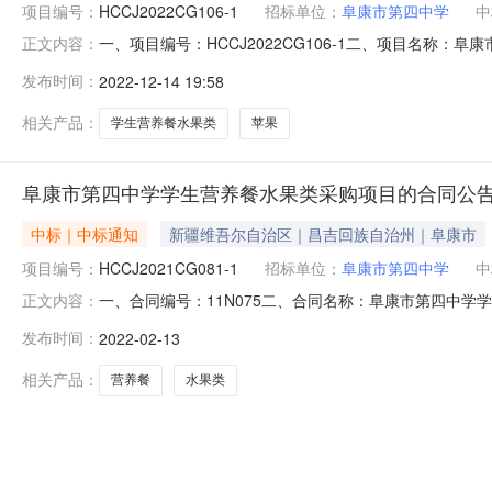
项目编号：
HCCJ2022CG106-1
招标单位：
阜康市第四中学
中
一、项目编号：HCCJ2022CG106-1二、项目名称：
正文内容：
量单位总价(元)成交供应商名称成交供应商地址成交供应商
发布时间：
2022-12-14 19:58
人指定地点，具体详见磋商文件）。不限批285000.00(元
相关产品：
学生营养餐水果类
苹果
阜康市第四中学学生营养餐水果类采购项目的合同公
中标｜中标通知
新疆维吾尔自治区｜昌吉回族自治州｜阜康市
项目编号：
HCCJ2021CG081-1
招标单位：
阜康市第四中学
中
一、合同编号：11N075二、合同名称：阜康市第四中学学
正文内容：
购项目五、合同主体采购人（甲方）：阜康市第四中学地址：
发布时间：
2022-02-13
治州阜康市联系方式：19990170129六、合同主体信息
相关产品：
营养餐
水果类