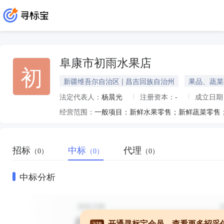
阜康市初雨水果店
初
新疆维吾尔自治区 | 昌吉回族自治州
果品、蔬菜
法定代表人：
杨晨光
注册资本：
-
成立日期
经营范围：
招标
中标
代理
（0）
（0）
（0）
中标分析
开通寻标宝会员，查看更多招采
VIP