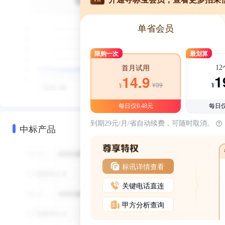
单省会员
限购一次
最划算
1
首月试用
1
14.9
¥39
¥
¥
每日仅0.48元
每日仅
到期29元/月/省自动续费，可随时取消。
中标产品
标讯详情查看
关键电话直连
甲方分析查询