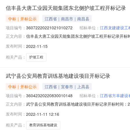
信丰县大唐工业园天能集团东北侧护坡工程开标记录
中标｜开标公示
江西省｜南昌市｜南昌县
项目编号：
36072220221021010272
招标单位：
江西龙建建设工
信丰县大唐工业园天能集团东北侧护坡工程开标记录开标时间：202
正文内容：
1510:00开标记录内容投标人名称:江西龙建建设工程有限公司;
发布时间：
2022-11-15
间:MonNov1417:24:20CST2022,投标人名称:吉安
相关产品：
护坡工程
武宁县公安局教育训练基地建设项目开标记录
中标｜开标公示
江西省｜宜春市｜上高县
项目编号：
36042320220830010148
招标单位：
江西省方丰建设
武宁县公安局教育训练基地建设项目开标记录开标时间：2022-11
正文内容：
内容投标人名称:江西省方丰建设有限公司;项目负责人:郑文文;报价:0
发布时间：
2022-11-11 12:16
人名称:江西九坊建设有限公司;项目负责人:吴广青;报价:0.0
相关产品：
教育训练基地建设