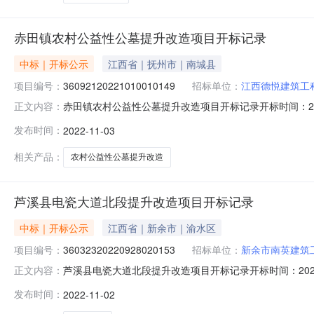
赤田镇农村公益性公墓提升改造项目开标记录
中标｜开标公示
江西省｜抚州市｜南城县
项目编号：
36092120221010010149
招标单位：
江西德悦建筑工
赤田镇农村公益性公墓提升改造项目开标记录开标时间：2022-11
正文内容：
0309:00开标记录内容投标人名称:江西德悦建筑工程有限公司;
发布时间：
2022-11-03
间:WedNov0217:33:27CST2022,投标人名称:江西辉达
相关产品：
农村公益性公墓提升改造
芦溪县电瓷大道北段提升改造项目开标记录
中标｜开标公示
江西省｜新余市｜渝水区
项目编号：
36032320220928020153
招标单位：
新余市南英建筑
芦溪县电瓷大道北段提升改造项目开标记录开标时间：2022-11-
正文内容：
记录内容投标人名称:新余市南英建筑工程有限公司;项目负责人:何
发布时间：
2022-11-02
间:TueNov0114:17:36CST2022,投标人名称:共青城