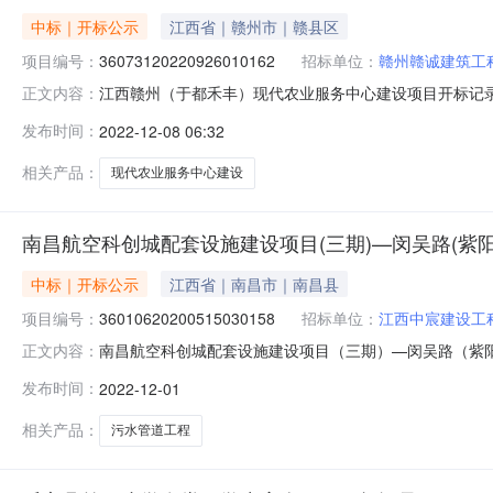
中标｜开标公示
江西省｜赣州市｜赣县区
项目编号：
36073120220926010162
招标单位：
赣州赣诚建筑工
江西赣州（于都禾丰）现代农业服务中心建设项目开标记录开标时间
正文内容：
2022-12-0714:30开标记录内容投标人名称:赣州赣诚建筑
发布时间：
2022-12-08 06:32
间:TueDec0616:12:42CST2022,投标人名称:江西展
相关产品：
现代农业服务中心建设
南昌航空科创城配套设施建设项目(三期)—闵吴路(紫
中标｜开标公示
江西省｜南昌市｜南昌县
项目编号：
36010620200515030158
招标单位：
江西中宸建设工
南昌航空科创城配套设施建设项目（三期）—闵吴路（紫阳大道-艾
正文内容：
标参与人开标地点第八开标室（五楼）开标时间2022-12-01
发布时间：
2022-12-01
证金金额:100000.00元,投标文件递交时间:WedNov301
相关产品：
污水管道工程