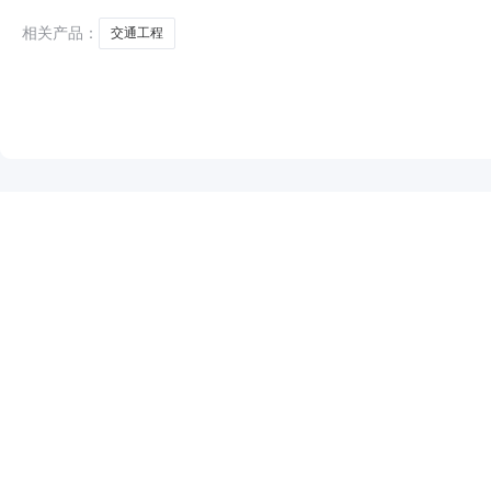
相关产品：
交通工程
NEW
HOT
5折起
暂时没有搜索结果…