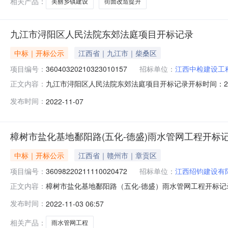
相关产品：
美丽乡镇建设
街面改造提升
九江市浔阳区人民法院东郊法庭项目开标记录
中标｜开标公示
江西省｜九江市｜柴桑区
项目编号：
36040320210323010157
招标单位：
江西中检建设工
九江市浔阳区人民法院东郊法庭项目开标记录开标时间：2022-11
正文内容：
记录内容投标人名称:江西中检建设工程有限公司;项目负责人:余章
发布时间：
2022-11-07
间:ThuNov0315:30:04CST2022,投标人名称:江西
樟树市盐化基地鄱阳路(五化-德盛)雨水管网工程开标
中标｜开标公示
江西省｜赣州市｜章贡区
项目编号：
36098220211110020472
招标单位：
江西绍钧建设有
樟树市盐化基地鄱阳路（五化-德盛）雨水管网工程开标记录开标时间
正文内容：
2022-11-0209:00开标记录内容投标人名称:江西绍钧建设
发布时间：
2022-11-03 06:57
间:TueNov0116:37:13CST2022,投标人名称:江西中
相关产品：
雨水管网工程