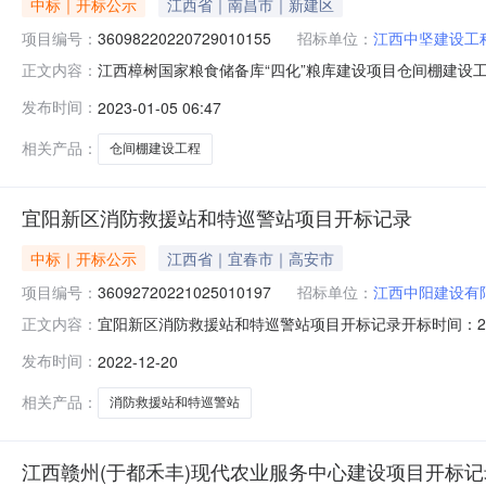
中标｜开标公示
江西省｜南昌市｜新建区
项目编号：
36098220220729010155
招标单位：
江西中坚建设工
江西樟树国家粮食储备库“四化”粮库建设项目仓间棚建设工程开标记
正文内容：
(樟树）开标时间2023-01-0409:00开标记录内容投标人
发布时间：
2023-01-05 06:47
交时间:TueJan0311:12:50CST2023,投标人名称:
相关产品：
仓间棚建设工程
宜阳新区消防救援站和特巡警站项目开标记录
中标｜开标公示
江西省｜宜春市｜高安市
项目编号：
36092720221025010197
招标单位：
江西中阳建设有
宜阳新区消防救援站和特巡警站项目开标记录开标时间：2022-12
正文内容：
2009:00开标记录内容投标人名称:江西中阳建设有限公司;项
发布时间：
2022-12-20
成建筑工程有限公司;项目负责人:刘汉标;报价:0.00元/%;工期
相关产品：
消防救援站和特巡警站
江西赣州(于都禾丰)现代农业服务中心建设项目开标记