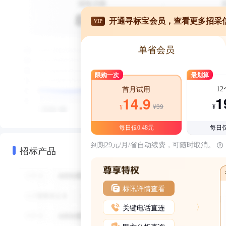
开通寻标宝会员，查看更多招采
VIP
单省会员
限购一次
最划算
1
首月试用
1
14.9
¥39
¥
¥
每日仅0.48元
每日仅
到期29元/月/省自动续费，可随时取消。
招标产品
标讯详情查看
关键电话直连