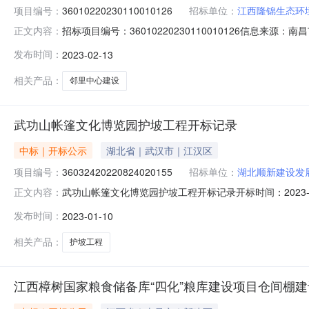
项目编号：
36010220230110010126
招标单位：
江西隆锦生态环
招标项目编号：36010220230110010126信息来
正文内容：
息来源：南昌市公共资源交易中心开标参与人开标地点第二开标
发布时间：
2023-02-13
报价:0.00元/%;工期:日历天;质量要求:;保证金金额:380000.
相关产品：
邻里中心建设
武功山帐篷文化博览园护坡工程开标记录
中标｜开标公示
湖北省｜武汉市｜江汉区
项目编号：
36032420220824020155
招标单位：
湖北顺新建设发
武功山帐篷文化博览园护坡工程开标记录开标时间：2023-01-1
正文内容：
1009:30开标记录内容投标人名称:湖北顺新建设发展有限公司;
发布时间：
2023-01-10
间:MonJan0917:05:34CST2023,投标人名称:江西
相关产品：
护坡工程
江西樟树国家粮食储备库“四化”粮库建设项目仓间棚