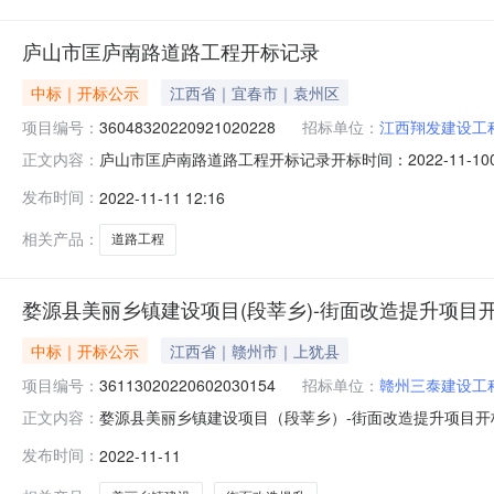
庐山市匡庐南路道路工程开标记录
中标｜开标公示
江西省｜宜春市｜袁州区
项目编号：
36048320220921020228
招标单位：
江西翔发建设工
庐山市匡庐南路道路工程开标记录开标时间：2022-11-1009
正文内容：
人名称:江西翔发建设工程有限公司;项目负责人:王勇;报价:0.00元
发布时间：
2022-11-11 12:16
西祥澜建设工程有限公司;项目负责人:冷雄伟;报价:0.00元/
相关产品：
道路工程
婺源县美丽乡镇建设项目(段莘乡)-街面改造提升项目
中标｜开标公示
江西省｜赣州市｜上犹县
项目编号：
36113020220602030154
招标单位：
赣州三泰建设工
婺源县美丽乡镇建设项目（段莘乡）-街面改造提升项目开标记录开标
正文内容：
11-1109:00开标记录内容投标人名称:赣州三泰建设工程有限
发布时间：
2022-11-11
间:WedNov0917:28:32CST2022,投标人名称:江西和