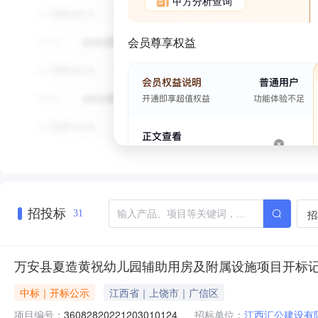
甲方分析查询
会员尊享权益
招投标
招
31
万安县夏造黄祝幼儿园辅助用房及附属设施项目开标
中标｜开标公示
江西省｜上饶市｜广信区
项目编号：
36082820221203010124
招标单位：
江西汇公建设有