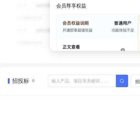
会员尊享权益
招投标
招
0