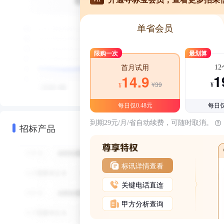
单省会员
限购一次
最划算
1
首月试用
1
14.9
¥39
¥
¥
每日仅0.48元
每日仅
到期29元/月/省自动续费，可随时取消。
招标产品
标讯详情查看
关键电话直连
甲方分析查询