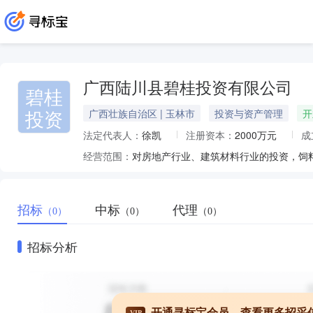
广西陆川县碧桂投资有限公司
碧桂
投资
广西壮族自治区 | 玉林市
投资与资产管理
开
法定代表人：
徐凯
注册资本：
2000万元
成
经营范围：
对房地产行业、建筑材料行业的投资，饲
招标
中标
代理
（0）
（0）
（0）
招标分析
开通寻标宝会员，查看更多招采
VIP