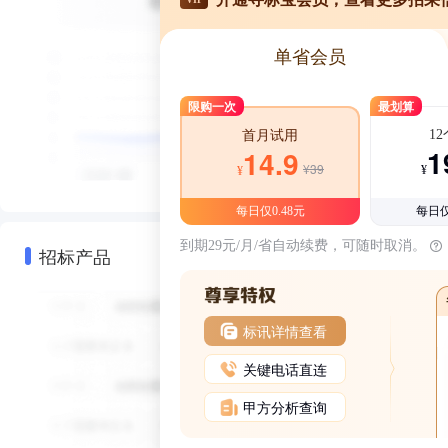
单省会员
限购一次
最划算
1
首月试用
1
14.9
¥39
¥
¥
每日仅0.48元
每日仅
到期29元/月/省自动续费，可随时取消。
招标产品
标讯详情查看
关键电话直连
甲方分析查询