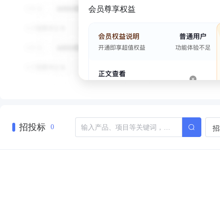
会员尊享权益
招投标
招
0