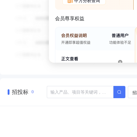
甲方分析查询
会员尊享权益
招投标
招
0