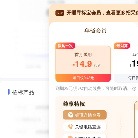
开通寻标宝会员，查看更多招采
VIP
单省会员
限购一次
最划算
1
首月试用
1
14.9
¥39
¥
¥
每日仅0.48元
每日仅
到期29元/月/省自动续费，可随时取消。
招标产品
标讯详情查看
关键电话直连