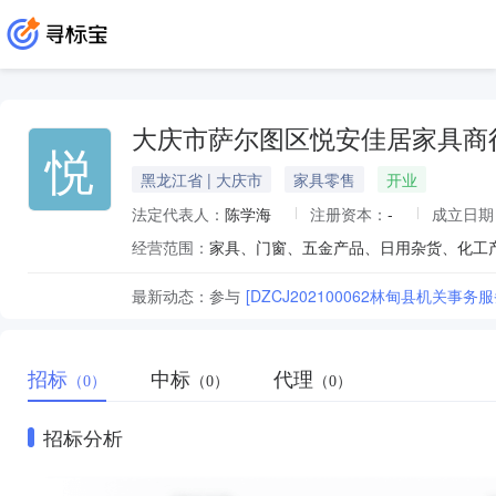
大庆市萨尔图区悦安佳居家具商
悦
黑龙江省 | 大庆市
家具零售
开业
法定代表人：
陈学海
注册资本：
-
成立日期
经营范围：
最新动态：
参与
[DZCJ202100062林甸县机关
招标
中标
代理
（0）
（0）
（0）
招标分析