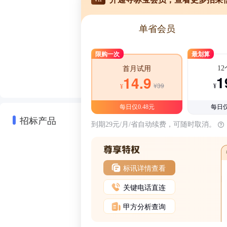
单省会员
限购一次
最划算
1
首月试用
1
14.9
¥39
¥
¥
每日仅0.48元
每日仅
到期29元/月/省自动续费，可随时取消。
招标产品
标讯详情查看
关键电话直连
甲方分析查询