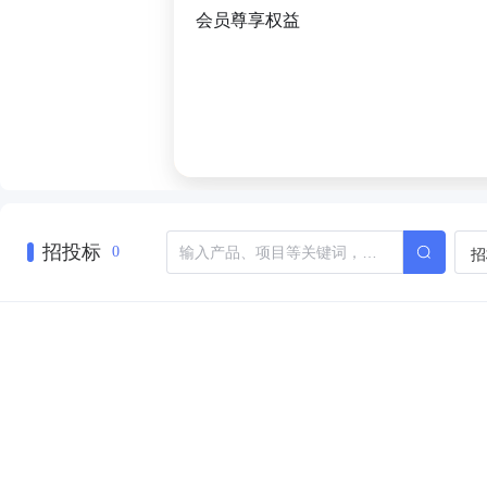
会员尊享权益
招投标
招
0