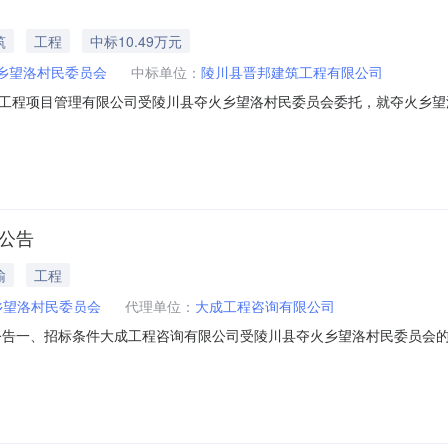
筑
工程
中标10.49万元
乡望洛村民委员会
中标单位：
陵川县晋邦建筑工程有限公司
程项目管理有限公司受陵川县夺火乡望洛村民委员会委托，就夺火乡望洛村设护
:00整在陵川县崇文镇城西社区西溪花园8号楼02号商铺完成采购活动，
位：陵川县夺火乡望洛村民委员会联系人：赵先生电话：13849522390
购公告
输
工程
乡望洛村民委员会
代理单位：
大成工程咨询有限公司
公告一、招标条件大成工程咨询有限公司受陵川县夺火乡望洛村民委员会的
。二、项目概况1、项目名称：2022年夺火至望洛公路水毁恢复工程2、项目
路恢复修建，路线全长0.06km。（具体内容详见工程量清单）5、计划