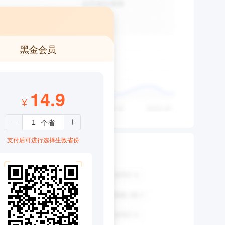
黑金会员
14.9
¥
支付后可进行选择生效省份