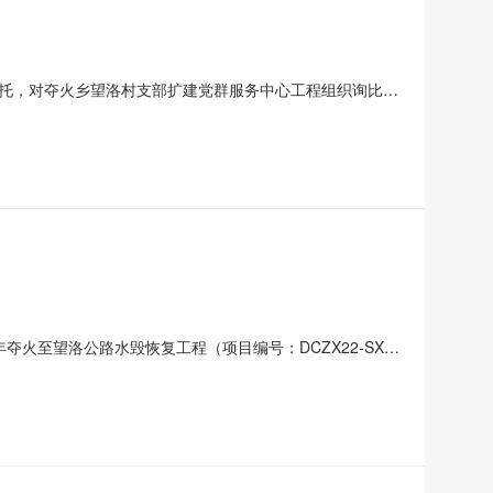
托，对夺火乡望洛村支部扩建党群服务中心工程组织询比采
村支部扩建党群服务中心工程1.2项目编号：MYZB－
格2、报价人应具备的资格条件2.1要求报价人须具备独立承担民
火至望洛公路水毁恢复工程（项目编号：DCZX22-SXJ-
794867元大写：柒拾玖万肆仟捌佰陆拾柒元采购人：陵
工程咨询有限公司地址：晋城市金海港商务大厦院内东三楼联系