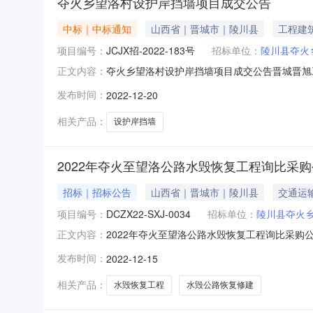
夺火乡望洛村设护岸挡墙项目成交公告
中标｜中标通知
山西省｜晋城市｜陵川县
工程建
项目编号：
JCJX招-2022-183号
招标单位：
陵川县夺火
夺火乡望洛村设护岸挡墙项目成交公告晋城晋旭工
正文内容：
行询比活动，并于2022年12月19日下午16
发布时间：
2022-12-20
程有限公司成交金额：104964.30元采购单
西
相关产品：
设护岸挡墙
2022年夺火至望洛公路水毁恢复工程询比采
招标｜招标公告
山西省｜晋城市｜陵川县
交通运
项目编号：
DCZX22-SXJ-0034
招标单位：
陵川县夺火
2022年夺火至望洛公路水毁恢复工程询比采购
正文内容：
购活动，欢迎符合本项目资格条件的供应商参与投标
发布时间：
2022-12-15
火乡望洛村4、项目内容：夺火至望洛城沟水毁公
独立法人资格
相关产品：
水毁恢复工程
水毁公路恢复修建