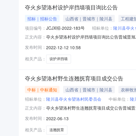
夺火乡望洛村设护岸挡墙项目询比公告
招标｜招标公告
山西省｜晋城市｜陵川县
工程建
项目编号：
JCJX招-2022-183号
招标单位：
陵川县夺火
夺火乡望洛村设护岸挡墙项目询比公告晋城晋旭
正文内容：
格条件的供应商参与。一、项目名称：夺火乡望洛村
发布时间：
2022-12-12 10:58
期：3个月。3.3质量：合格。3.4建设地点
施工能力；4.2具有
相关产品：
设护岸挡墙
夺火乡望洛村野生连翘抚育项目成交公告
中标｜中标通知
山西省｜晋城市｜陵川县
农林牧
招标单位：
陵川县夺火乡望洛村民委员会
中标单位：
陵
夺火乡望洛村野生连翘抚育项目成交公告晋城晋旭
正文内容：
041号）进行竞争性磋商活动，并于2022年
发布时间：
2022-06-13
林扶贫攻坚造林专业合作社成交供应商地址：山西
员会联系人：赵先生
相关产品：
连翘抚育