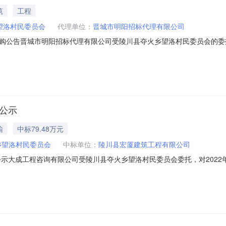
筑
工程
望洛村民委员会
代理单位：
晋城市明阳招标代理有限公司
购公告晋城市明阳招标代理有限公司受陵川县夺火乡望洛村民委员会的委
项目资格条件的报价人参与竞标。1、项目概况1.1项目名称：夺火乡望洛
楼及党政服务中心加装钢架走廊等。1.4工期：40日历天1.5质量要求：合
位公示
输
中标79.48万元
乡望洛村民委员会
中标单位：
陵川县宏厦建筑工程有限公司
示大成工程咨询有限公司受陵川县夺火乡望洛村民委员会委托，对2022年夺
，确定成交人如下：成交人：陵川县宏厦建筑工程有限公司成交金额：小写：
洛村联系人：赵先生联系电话：13849522390采购代理机构：大成