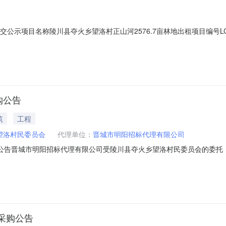
交公示项目名称陵川县夺火乡望洛村正山河2576.7亩林地出租项目编号LC_
5:00:02标的区域转出方陵川县夺火乡望洛村民委员会受让方陵川县田园农业投资发
电话备注附件
购公告
筑
工程
望洛村民委员会
代理单位：
晋城市明阳招标代理有限公司
购公告晋城市明阳招标代理有限公司受陵川县夺火乡望洛村民委员会的委托
报价人参与竞标。1、项目概况1.1项目名称：夺火乡望洛村“一事一议”环境
挡墙、步道。1.4工期：20日历天1.5质量要求：合格2、报价人应具备
采购公告