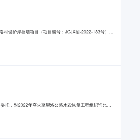
岸挡墙项目（项目编号：JCJX招-2022-183号）进
经询比小组评定，结论如下：成交供应商名称：陵川县晋邦建筑工
代理机构：晋城晋旭工程项目管理有限公司地址：陵川县崇文镇城
委托，对2022年夺火至望洛公路水毁恢复工程组织询比采
编号：DCZX22-SXJ-00343、项目地点：陵川县夺
工期：20天6、质量要求：合格三、供应商资格要求1、具有