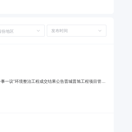
省份地区
年“一事一议”环境整治工程成交结果公告晋城晋旭工程项目管理
并已完成了评审工作，结果如下：一、评审结果成交供应商：
赵国亮、赵军、韩香玲同志三人组成。三、监督部门：本招标项