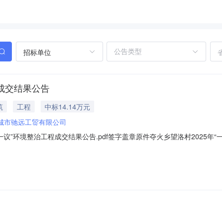
招标单位
程成交结果公告
筑
工程
中标14.14万元
城市驰远工贸有限公司
一议”环境整治工程成交结果公告.pdf签字盖章原件夺火乡望洛村2025
就夺火乡望洛村2025年“一事一议”环境整治工程进行了询比采购活动，
.55元建设工期：30天质量要求：合格二、评审小组人员评审小组成员由