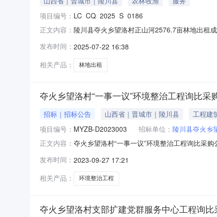
山西省｜晋城市｜陵川县
农林牧渔
服务
项目编号：
LC_CQ_2025_S_0186
陵川县夺火乡望洛村正山河2576.7亩林地出租成
正文内容：
底价40.0元/亩/年成交时间2025-07-221
发布时间：
2025-07-22 16:38
28至2035-06-27成交价格40.0元/亩/年咨询
相关产品：
林地出租
夺火乡望洛村“一事一议”环境整治工程询比采
招标｜招标公告
山西省｜晋城市｜陵川县
工程建
项目编号：
MYZB-D2023003
招标单位：
陵川县夺火乡
夺火乡望洛村“一事一议”环境整治工程询比采
正文内容：
动，资金来源为上级拨付，欢迎符合本项目资格条件的
发布时间：
2023-09-27 17:21
内容：拆除旧厕所两座、修建新厕所一座、设护岸
有有效
相关产品：
环境整治工程
夺火乡望洛村支部扩建党群服务中心工程询比