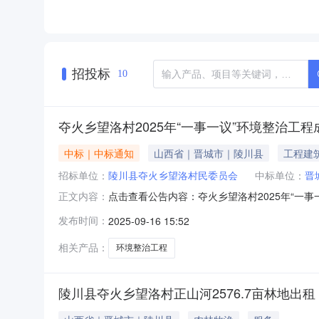
招投标
10
夺火乡望洛村2025年“一事一议”环境整治工
中标｜中标通知
山西省｜晋城市｜陵川县
工程建
招标单位：
陵川县夺火乡望洛村民委员会
中标单位：
晋
点击查看公告内容：夺火乡望洛村2025年“一事
正文内容：
有限公司受陵川县夺火乡望洛村民委员会委托，
发布时间：
2025-09-16 15:52
晋城市驰远工贸有限公司成交金额：141494
目的监督部门为
相关产品：
环境整治工程
陵川县夺火乡望洛村正山河2576.7亩林地出租