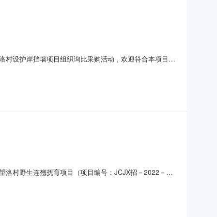
洛村设护岸挡墙项目组织询比采购活动，欢迎符合本项目资
3.1建设内容：主要为设护岸挡墙、垒花墙等工程。3.2工
具有有效的营业执照，并在人员、设备、资金等方面具有相应的
村野生连翘抚育项目（项目编号：JCJX招－2022－
，经磋商小组综合评定，结论如下：成交供应商名称：陵川县东之
大写：叁拾肆万玖仟元整）。采购人：陵川县夺火乡望洛村民委