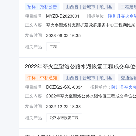
招标｜招标公告
山西省｜晋城市｜陵川县
工程建
项目编号：
MYZB-D2023001
招标单位：
陵川县夺火乡
夺火乡望洛村支部扩建党群服务中心工程询比采
正文内容：
购活动，资金来源为上级拨付及自筹，欢迎符合本
发布时间：
2023-06-02 16:35
D20230011.3建设内容：包括修建党支部二
事责任的能力，具有
相关产品：
工程
2022年夺火至望洛公路水毁恢复工程成交单
中标｜中标通知
山西省｜晋城市｜陵川县
交通运
项目编号：
DCZX22-SXJ-0034
招标单位：
陵川县夺火
2022年夺火至望洛公路水毁恢复工程成交单位公
正文内容：
0034）进行询比采购活动，经过评审小组评审
发布时间：
2022-12-22 18:38
川县夺火乡望洛村民委员会地址：陵川县夺火乡望
人：宋女士联
相关产品：
公路水毁恢复工程