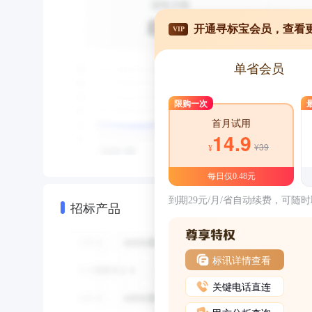
开通寻标宝会员，查看
VIP
单省会员
限购一次
首月试用
14.9
¥39
¥
每日仅0.48元
到期29元/月/省自动续费，可随
招标产品
标讯详情查看
关键电话直连