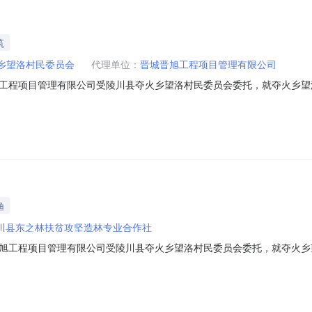
筑
乡望洛村民委员会
代理单位：
晋城晋旭工程项目管理有限公司
工程项目管理有限公司受陵川县夺火乡望洛村民委员会委托，就夺火乡望
设护岸挡墙项目二、项目编号：JCJX招-2022-183号三、项目概况：
：夺火乡望洛村。四、供应商资格要求4.1具有独立承担民事责任的能力，
渔
川县东之林扶贫攻坚造林专业合作社
工程项目管理有限公司受陵川县夺火乡望洛村民委员会委托，就夺火乡望洛
6月10日下午14：30整在陵川县开云街丰碑巷82号会议室完成采购活动
省晋城市陵川县崇文镇小召村北川76号成交金额：349000.00元（