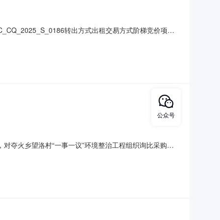
CQ_2025_S_0186转出方式出租交易方式阶梯竞价项目
展有限责任公司转出面积/数量2576.70转出期限2025-06-
公众号
，对夺火乡望洛村“一事一议”环境整治工程组织询比采购活
整治工程1.2项目编号：MYZB-D20230031.3建设
的资格条件2.1要求报价人须具备独立承担民事责任的能力,具