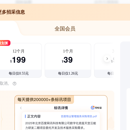
更多招采信息
全国会员
最划算
12个月
1个月
3个月
199
39
99
¥
¥
¥
每日仅0.55元
每日仅1.26元
每日仅1.08元
时取消。