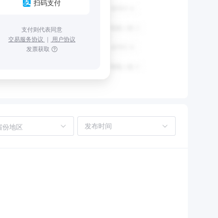
扫码支付
支付则代表同意
交易服务协议
｜
用户协议
发票获取
省份地区