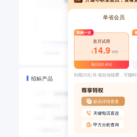
单省会员
限购一次
首月试用
14.9
¥39
¥
每日仅0.48元
到期29元/月/省自动续费，可随
招标产品
标讯详情查看
关键电话直连
甲方分析查询