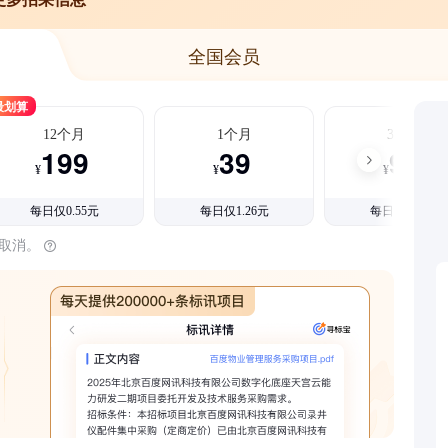
全国会员
最划算
12个月
1个月
3个月
199
39
99
¥
¥
¥
每日仅0.55元
每日仅1.26元
每日仅1.08元
时取消。