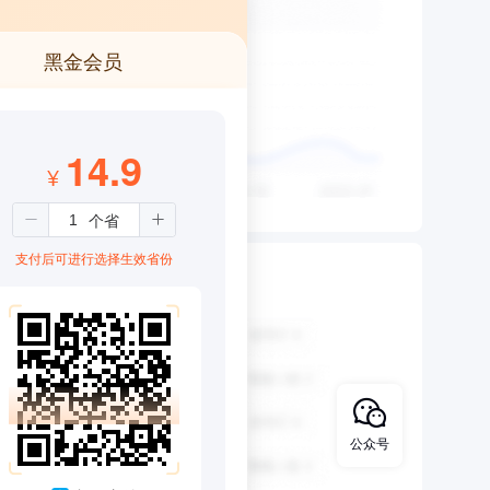
黑金会员
14.9
¥
支付后可进行选择生效省份
公众号