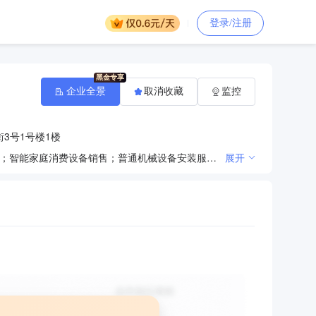
登录/注册
企业全景
取消收藏
监控
3号1号楼1楼
一般项目：非电力家用器具销售；制冷、空调设备销售；气体、液体分离及纯净设备销售；五金产品零售；智能家庭消费设备销售；普通机械设备安装服务；专业保洁、清洗、消毒服务；住宅水电安装维护服务；特种设备销售；电子产品销售；家居用品销售；卫生洁具销售；建筑材料销售；家具销售；家具安装和维修服务；家用电器销售；日用家电零售；家用电器零配件销售；日用电器修理；家用电器安装服务；工程管理服务；技术服务、技术开发、技术咨询、技术交流、技术转让、技术推广。（除依法须经批准的项目外，凭营业执照依法自主开展经营活动）许可项目：燃气燃烧器具安装、维修；建设工程施工。（依法须经批准的项目，经相关部门批准后方可开展经营活动，具体经营项目以相关部门批准文件或许可证件为准）
展开